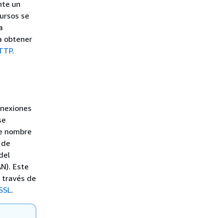
nte un
cursos se
a
a obtener
HTTP
.
onexiones
se
de nombre
 de
del
N). Este
 través de
 SSL
.