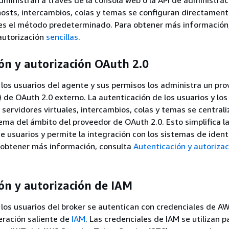
ministran a través de la consola web o la API de administrac
osts, intercambios, colas y temas se configuran directament
es el método predeterminado. Para obtener más información,
autorización
sencillas
.
ón y autorización OAuth 2.0
los usuarios del agente y sus permisos los administra un pr
) de OAuth 2.0 externo. La autenticación de los usuarios y lo
 servidores virtuales, intercambios, colas y temas se central
ema del ámbito del proveedor de OAuth 2.0. Esto simplifica l
e usuarios y permite la integración con los sistemas de iden
 obtener más información, consulta
Autenticación y autoriza
ón y autorización de IAM
los usuarios del broker se autentican con credenciales de A
eración saliente de
IAM
. Las credenciales de IAM se utilizan p