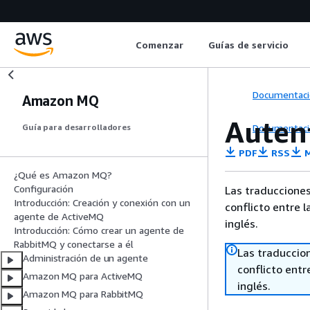
Comenzar
Guías de servicio
Documentaci
Amazon MQ
Autent
Documentaci
Guía para desarrolladores
PDF
RSS
M
¿Qué es Amazon MQ?
Configuración
Las traducciones
Introducción: Creación y conexión con un
conflicto entre l
agente de ActiveMQ
inglés.
Introducción: Cómo crear un agente de
RabbitMQ y conectarse a él
Las traduccio
Administración de un agente
conflicto entre
Amazon MQ para ActiveMQ
inglés.
Amazon MQ para RabbitMQ