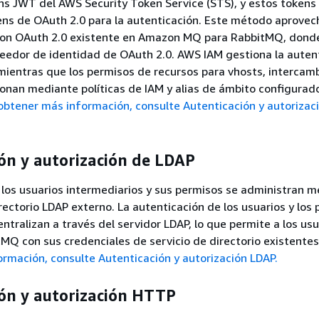
ns JWT del AWS Security Token Service (STS), y estos token
ns de OAuth 2.0 para la autenticación. Este método aprovec
con OAuth 2.0 existente en Amazon MQ para RabbitMQ, don
eedor de identidad de OAuth 2.0. AWS IAM gestiona la auten
 mientras que los permisos de recursos para vhosts, intercamb
onan mediante políticas de IAM y alias de ámbito configurad
obtener más información, consulte Autenticación y autorizac
ón y autorización de LDAP
los usuarios intermediarios y sus permisos se administran 
irectorio LDAP externo. La autenticación de los usuarios y los
ntralizan a través del servidor LDAP, lo que permite a los usu
MQ con sus credenciales de servicio de directorio existente
rmación, consulte Autenticación y autorización LDAP.
ión y autorización HTTP