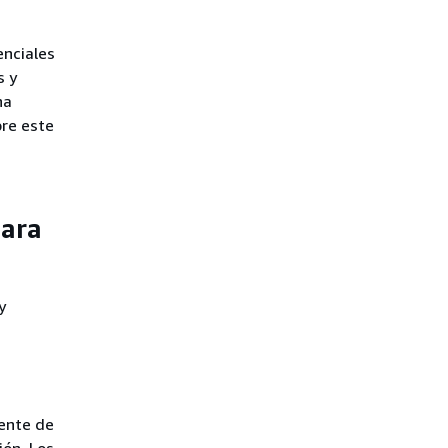
enciales
s y
na
bre este
para
y
ente de