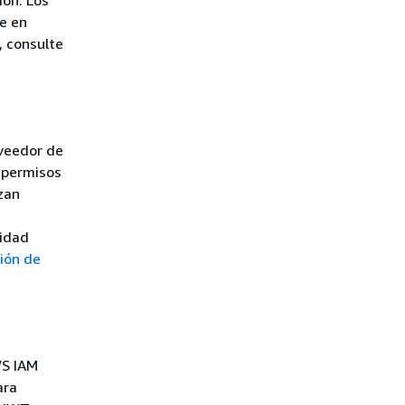
ión. Los
e en
 consulte
oveedor de
s permisos
izan
a
tidad
ción de
WS IAM
ara