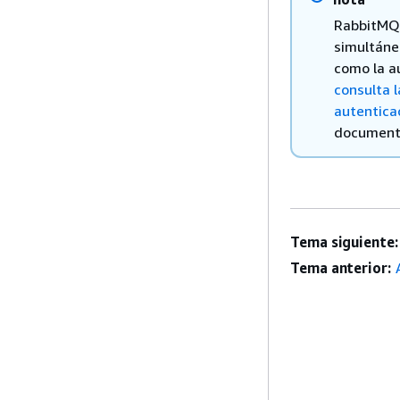
RabbitMQ 
simultáneo
como la a
consulta 
autenticac
documenta
Tema siguiente:
Tema anterior: