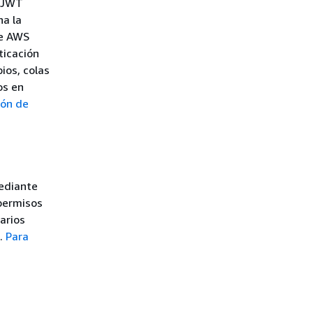
s JWT
ha la
de AWS
ticación
ios, colas
os en
ión de
mediante
 permisos
arios
s.
Para