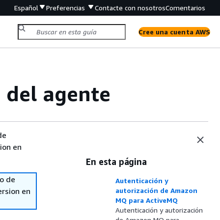
Español
Preferencias
Contacte con nosotros
Comentarios
Cree una cuenta AWS
n del agente
de
sion en
En esta página
so de
Autenticación y
ersion en
autorización de Amazon
MQ para ActiveMQ
Autenticación y autorización
de Amazon MQ para