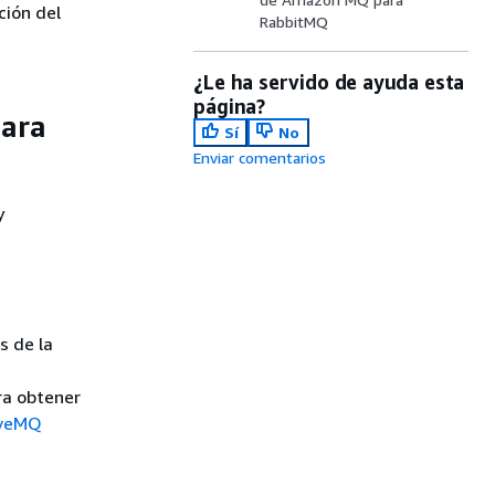
ción del
RabbitMQ
¿Le ha servido de ayuda esta
página?
para
Sí
No
Enviar comentarios
y
s de la
s
ra obtener
iveMQ