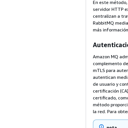
En este método, 
servidor HTTP ex
centralizan a tr
RabbitMQ mediant
más información
Autenticaci
Amazon MQ admit
complemento de a
mTLS para autent
autentican media
de usuario y cont
certificación (C
certificado, com
método proporcio
la red. Para obt
nota