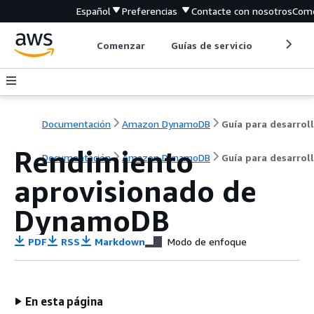
Español
Preferencias
Contacte con nosotros
Come
Comenzar
Guías de servicio
Herrami
Documentación
Amazon DynamoDB
Rendimiento
Documentación
Amazon DynamoDB
Guía para desarrol
aprovisionado de
DynamoDB
PDF
RSS
Markdown
Modo de enfoque
En esta página