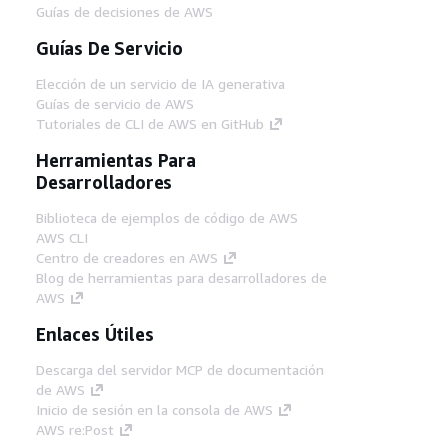
Guías de decisiones de AWS
Guías De Servicio
Elección de un servicio de IA generativa
Guías de servicio de AWS
Tutoriales de CLI de AWS en GitHub
Herramientas Para
Desarrolladores
Biblioteca de ejemplos de código de AWS
AWS CLI
Centro de creadores en AWS
Blog de herramientas para desarrolladores de
AWS
Enlaces Útiles
Descarga del servidor MCP de documentación
de AWS
Inicio de sesión en la consola de AWS
AWS re:Post