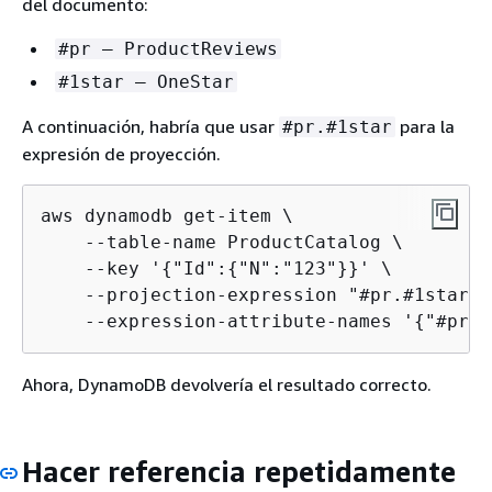
del documento:
#pr — ProductReviews
#1star — OneStar
A continuación, habría que usar
para la
#pr.#1star
expresión de proyección.
aws dynamodb get-item \

    --table-name ProductCatalog \

    --key '
{
"Id":
{
"N":"123"}}' \

    --projection-expression "#pr.#1star"  
    --expression-attribute-names '
{
"#pr":
Ahora, DynamoDB devolvería el resultado correcto.
Hacer referencia repetidamente