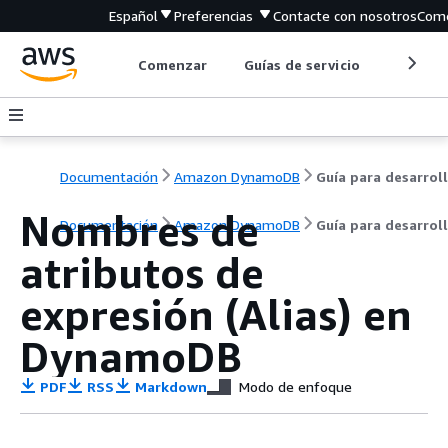
Español
Preferencias
Contacte con nosotros
Come
Comenzar
Guías de servicio
Herrami
Documentación
Amazon DynamoDB
Nombres de
Documentación
Amazon DynamoDB
Guía para desarrol
atributos de
expresión (Alias) en
DynamoDB
PDF
RSS
Markdown
Modo de enfoque