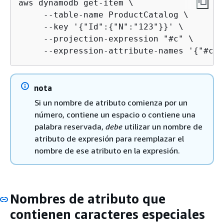
aws dynamodb get-item \

     --table-name ProductCatalog \

     --key '
{
"Id":
{
"N":"123"}}' \

     --projection-expression "#c" \

     --expression-attribute-names '
{
"#c":
nota
Si un nombre de atributo comienza por un
número, contiene un espacio o contiene una
palabra reservada,
debe
utilizar un nombre de
atributo de expresión para reemplazar el
nombre de ese atributo en la expresión.
Nombres de atributo que
contienen caracteres especiales