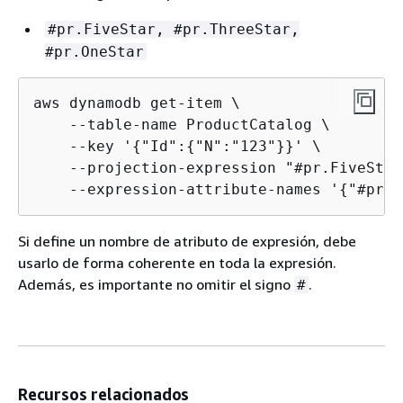
#pr.FiveStar, #pr.ThreeStar,
#pr.OneStar
aws dynamodb get-item \

    --table-name ProductCatalog \

    --key '
{
"Id":
{
"N":"123"}}' \

    --projection-expression "#pr.FiveStar
    --expression-attribute-names '
{
"#pr":
Si define un nombre de atributo de expresión, debe
usarlo de forma coherente en toda la expresión.
Además, es importante no omitir el signo
.
#
Recursos relacionados