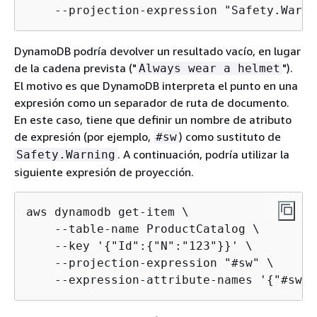
    --projection-expression "Safety.Warni
DynamoDB podría devolver un resultado vacío, en lugar
de la cadena prevista ("
").
Always wear a helmet
El motivo es que DynamoDB interpreta el punto en una
expresión como un separador de ruta de documento.
En este caso, tiene que definir un nombre de atributo
de expresión (por ejemplo,
) como sustituto de
#sw
. A continuación, podría utilizar la
Safety.Warning
siguiente expresión de proyección.
aws dynamodb get-item \

    --table-name ProductCatalog \

    --key '
{
"Id":
{
"N":"123"}}' \

    --projection-expression "#sw" \

    --expression-attribute-names '
{
"#sw":