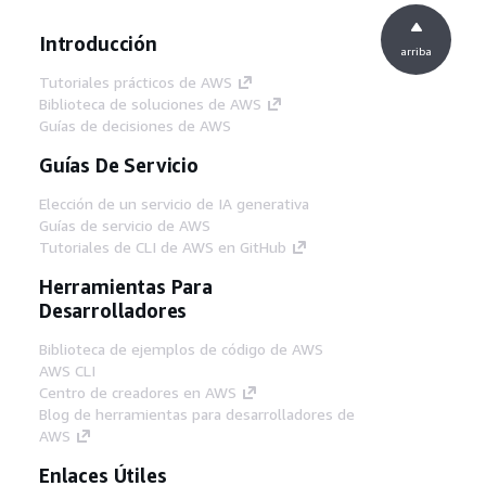
Introducción
arriba
Tutoriales prácticos de AWS
Biblioteca de soluciones de AWS
Guías de decisiones de AWS
Guías De Servicio
Elección de un servicio de IA generativa
Guías de servicio de AWS
Tutoriales de CLI de AWS en GitHub
Herramientas Para
Desarrolladores
Biblioteca de ejemplos de código de AWS
AWS CLI
Centro de creadores en AWS
Blog de herramientas para desarrolladores de
AWS
Enlaces Útiles