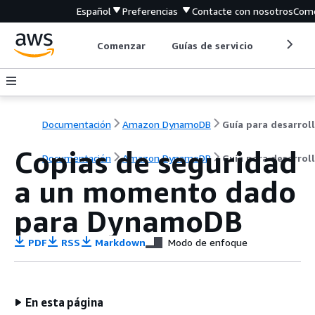
Español
Preferencias
Contacte con nosotros
Come
Comenzar
Guías de servicio
Herrami
Documentación
Amazon DynamoDB
Copias de seguridad
Documentación
Amazon DynamoDB
Guía para desarrol
a un momento dado
para DynamoDB
PDF
RSS
Markdown
Modo de enfoque
En esta página