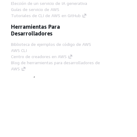
Elección de un servicio de IA generativa
Guías de servicio de AWS
Tutoriales de CLI de AWS en GitHub
Herramientas Para
Desarrolladores
Biblioteca de ejemplos de código de AWS
AWS CLI
Centro de creadores en AWS
Blog de herramientas para desarrolladores de
AWS
Enlaces Útiles
Descarga del servidor MCP de documentación
de AWS
Inicio de sesión en la consola de AWS
AWS re:Post
Privacidad
Términos del sitio
Preferencias de
cookies
© 2026, Amazon Web Services, Inc o