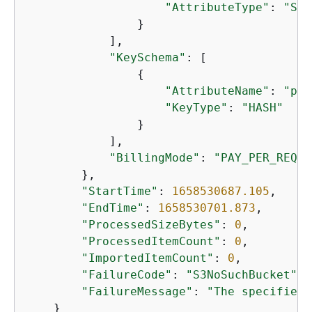
"AttributeType"
: 
"S"
                }

            ],

"KeySchema"
: [

{
"AttributeName"
: 
"pk"
"KeyType"
: 
"HASH"
                }

            ],

"BillingMode"
: 
"PAY_PER_REQUE
        },

"StartTime"
: 
1658530687.105
,

"EndTime"
: 
1658530701.873
,

"ProcessedSizeBytes"
: 
0
,

"ProcessedItemCount"
: 
0
,

"ImportedItemCount"
: 
0
,

"FailureCode"
: 
"S3NoSuchBucket"
,

"FailureMessage"
: 
"The specified 
    }
