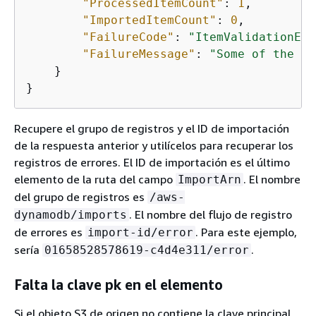
"ProcessedItemCount"
: 
1
,

"ImportedItemCount"
: 
0
,

"FailureCode"
: 
"ItemValidationErr
"FailureMessage"
: 
"Some of the it
    }

}
Recupere el grupo de registros y el ID de importación
de la respuesta anterior y utilícelos para recuperar los
registros de errores. El ID de importación es el último
elemento de la ruta del campo
. El nombre
ImportArn
del grupo de registros es
/aws-
. El nombre del flujo de registro
dynamodb/imports
de errores es
. Para este ejemplo,
import-id/error
sería
.
01658528578619-c4d4e311/error
Falta la clave pk en el elemento
Si el objeto S3 de origen no contiene la clave principal