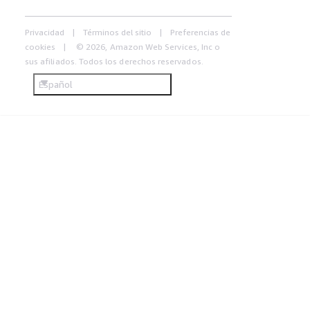
Privacidad
Términos del sitio
Preferencias de
cookies
© 2026, Amazon Web Services, Inc o
sus afiliados. Todos los derechos reservados.
Español