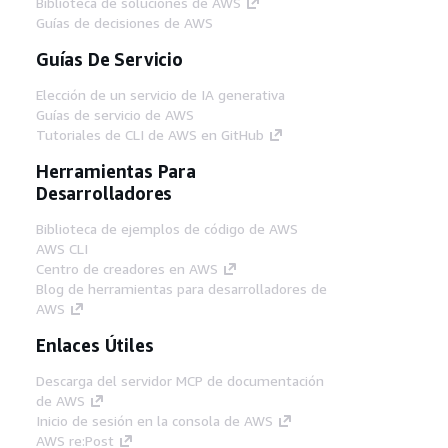
Biblioteca de soluciones de AWS
Guías de decisiones de AWS
Guías De Servicio
Elección de un servicio de IA generativa
Guías de servicio de AWS
Tutoriales de CLI de AWS en GitHub
Herramientas Para
Desarrolladores
Biblioteca de ejemplos de código de AWS
AWS CLI
Centro de creadores en AWS
Blog de herramientas para desarrolladores de
AWS
Enlaces Útiles
Descarga del servidor MCP de documentación
de AWS
Inicio de sesión en la consola de AWS
AWS re:Post