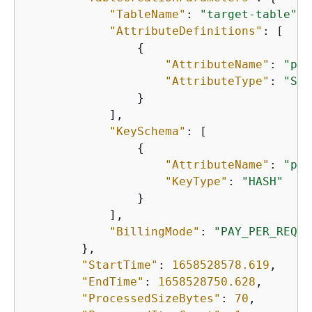
"TableName"
: 
"target-table"
,

"AttributeDefinitions"
: [

{
"AttributeName"
: 
"pk"
"AttributeType"
: 
"S"
                }

            ],

"KeySchema"
: [

{
"AttributeName"
: 
"pk"
"KeyType"
: 
"HASH"
                }

            ],

"BillingMode"
: 
"PAY_PER_REQUE
        },

"StartTime"
: 
1658528578.619
,

"EndTime"
: 
1658528750.628
,

"ProcessedSizeBytes"
: 
70
,
