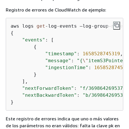
Registro de errores de CloudWatch de ejemplo:
aws logs 
get
-
log
-
events —log
-
group
-
name 
/
{
"events"
: [

{
"timestamp"
: 
1658528745319
,

"message"
: 
"
{
\"
itemS3Pointer
\
"ingestionTime"
: 
165852874541
        }

    ],

"nextForwardToken"
: 
"f/36986426953797
"nextBackwardToken"
: 
"b/3698642695379
}
Este registro de errores indica que uno o más valores
de los parámetros no eran válidos: falta la clave pk en