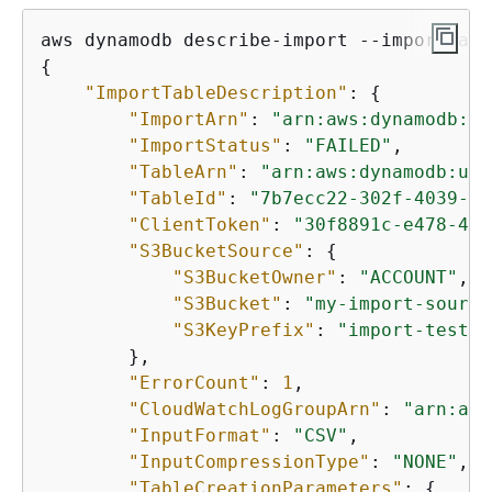
aws dynamodb describe-import --import-arn
{
"ImportTableDescription"
: 
{
"ImportArn"
: 
"arn:aws:dynamodb:us
"ImportStatus"
: 
"FAILED"
,

"TableArn"
: 
"arn:aws:dynamodb:us-
"TableId"
: 
"7b7ecc22-302f-4039-8e
"ClientToken"
: 
"30f8891c-e478-47f
"S3BucketSource"
: 
{
"S3BucketOwner"
: 
"ACCOUNT"
,

"S3Bucket"
: 
"my-import-source
"S3KeyPrefix"
: 
"import-test"
        },

"ErrorCount"
: 
1
,

"CloudWatchLogGroupArn"
: 
"arn:aws
"InputFormat"
: 
"CSV"
,

"InputCompressionType"
: 
"NONE"
,

"TableCreationParameters"
: 
{