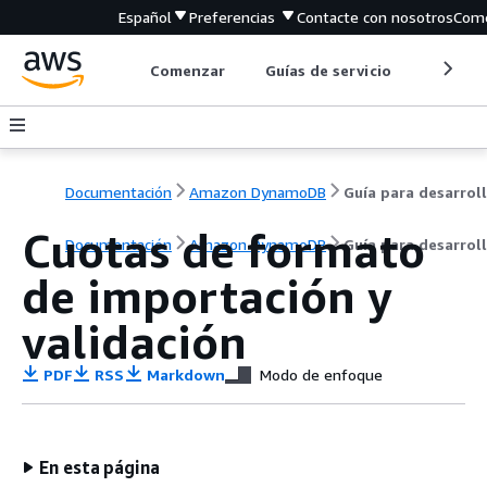
Español
Preferencias
Contacte con nosotros
Come
Comenzar
Guías de servicio
Herrami
Documentación
Amazon DynamoDB
Cuotas de formato
Documentación
Amazon DynamoDB
Guía para desarrol
de importación y
validación
PDF
RSS
Markdown
Modo de enfoque
En esta página