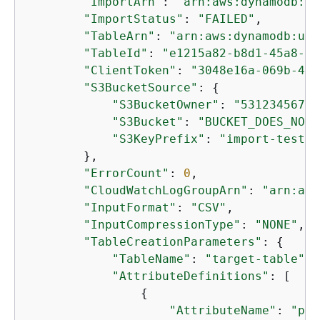
"ImportArn"
: 
"arn:aws:dynamodb:us
"ImportStatus"
: 
"FAILED"
,

"TableArn"
: 
"arn:aws:dynamodb:us-
"TableId"
: 
"e1215a82-b8d1-45a8-b2
"ClientToken"
: 
"3048e16a-069b-47a
"S3BucketSource"
: 
{
"S3BucketOwner"
: 
"53123456789
"S3Bucket"
: 
"BUCKET_DOES_NOT_
"S3KeyPrefix"
: 
"import-test"
        },

"ErrorCount"
: 
0
,

"CloudWatchLogGroupArn"
: 
"arn:aws
"InputFormat"
: 
"CSV"
,

"InputCompressionType"
: 
"NONE"
,

"TableCreationParameters"
: 
{
"TableName"
: 
"target-table"
,

"AttributeDefinitions"
: [

{
"AttributeName"
: 
"pk"