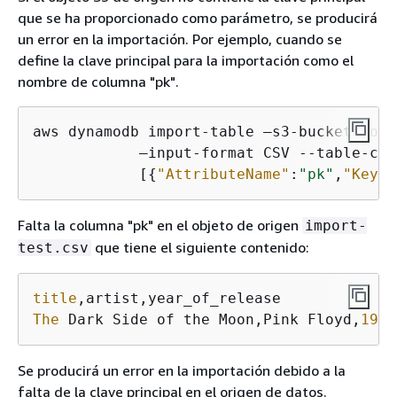
que se ha proporcionado como parámetro, se producirá
un error en la importación. Por ejemplo, cuando se
define la clave principal para la importación como el
nombre de columna "pk".
aws dynamodb import-table —s3-bucket-sour
            —input-format CSV --table-cre
            [
{
"AttributeName"
:
"pk"
,
"KeyTy
Falta la columna "pk" en el objeto de origen
import-
que tiene el siguiente contenido:
test.csv
title
The
 Dark Side of the Moon,Pink Floyd,
1973
Se producirá un error en la importación debido a la
falta de la clave principal en el origen de datos.