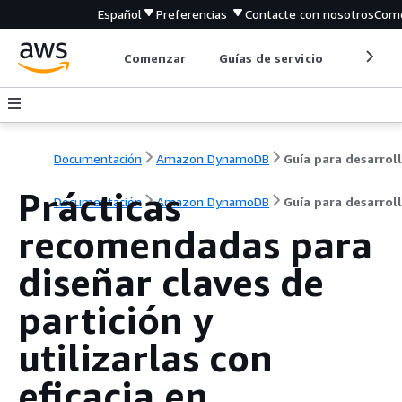
Español
Preferencias
Contacte con nosotros
Come
Comenzar
Guías de servicio
Herrami
Documentación
Amazon DynamoDB
Prácticas
Documentación
Amazon DynamoDB
Guía para desarrol
recomendadas para
diseñar claves de
partición y
utilizarlas con
eficacia en