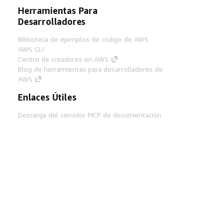
Herramientas Para
Desarrolladores
Biblioteca de ejemplos de código de AWS
AWS CLI
Centro de creadores en AWS
Blog de herramientas para desarrolladores de
AWS
Enlaces Útiles
Descarga del servidor MCP de documentación
de AWS
Inicio de sesión en la consola de AWS
AWS re:Post
Privacidad
Términos del sitio
Preferencias de
cookies
© 2026, Amazon Web Services, Inc o
sus afiliados. Todos los derechos reservados.
Español