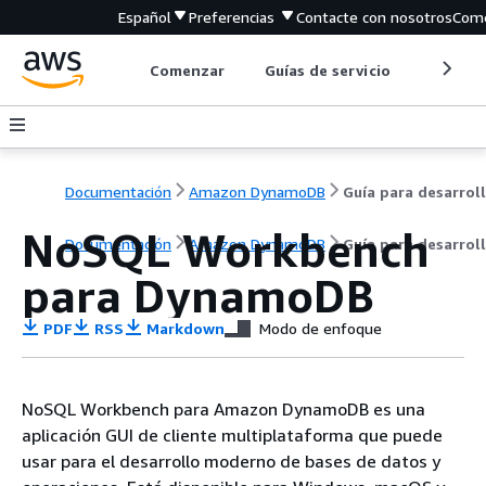
Español
Preferencias
Contacte con nosotros
Come
Comenzar
Guías de servicio
Herrami
Documentación
Amazon DynamoDB
NoSQL Workbench
Documentación
Amazon DynamoDB
Guía para desarrol
para DynamoDB
PDF
RSS
Markdown
Modo de enfoque
NoSQL Workbench para Amazon DynamoDB es una
aplicación GUI de cliente multiplataforma que puede
usar para el desarrollo moderno de bases de datos y