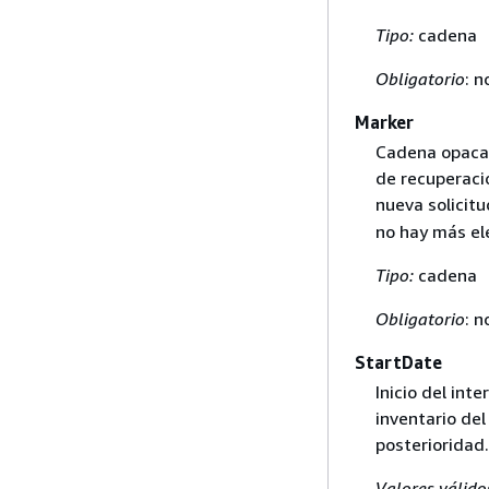
Tipo:
cadena
Obligatorio
: n
Marker
Cadena opaca 
de recuperaci
nueva solicit
no hay más ele
Tipo:
cadena
Obligatorio
: n
StartDate
Inicio del int
inventario de
posterioridad.
Valores válido