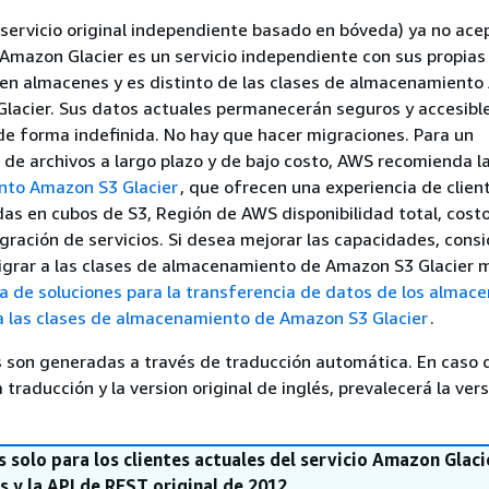
servicio original independiente basado en bóveda) ya no ace
 Amazon Glacier es un servicio independiente con sus propias
en almacenes y es distinto de las clases de almacenamient
lacier. Sus datos actuales permanecerán seguros y accesibl
e forma indefinida. No hay que hacer migraciones. Para un
de archivos a largo plazo y de bajo costo, AWS recomienda l
to Amazon S3 Glacier
, que ofrecen una experiencia de clien
das en cubos de S3, Región de AWS disponibilidad total, cost
gración de servicios. Si desea mejorar las capacidades, consi
migrar a las clases de almacenamiento de Amazon S3 Glacier 
 de soluciones para la transferencia de datos de los almac
a las clases de almacenamiento de Amazon S3 Glacier
.
 son generadas a través de traducción automática. En caso 
a traducción y la version original de inglés, prevalecerá la ver
s solo para los clientes actuales del servicio Amazon Glaci
s y la API de REST original de 2012.