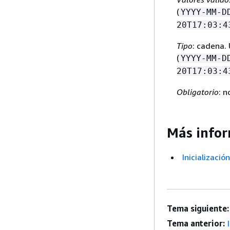
(
YYYY-MM-D
20T17:03:4
Tipo
: cadena.
(
YYYY-MM-D
20T17:03:4
Obligatorio
: n
Más info
Inicializaci
Tema siguiente:
Tema anterior: