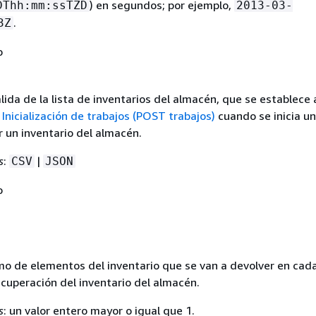
) en segundos; por ejemplo,
DThh:mm:ssTZD
2013-03-
.
3Z
o
ida de la lista de inventarios del almacén, que se establece 
d
Inicialización de trabajos (POST trabajos)
cuando se inicia un
 un inventario del almacén.
s
:
|
CSV
JSON
o
 de elementos del inventario que se van a devolver en cad
ecuperación del inventario del almacén.
s
: un valor entero mayor o igual que 1.