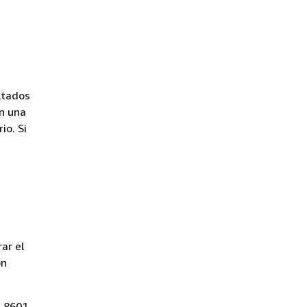
ltados
en una
io. Si
ar el
on
O 8601