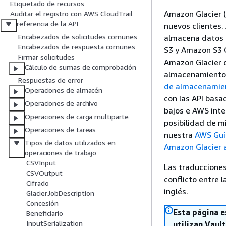
Etiquetado de recursos
Amazon Glacier (
Auditar el registro con AWS CloudTrail
referencia de la API
nuevos clientes.
Encabezados de solicitudes comunes
almacena datos 
Encabezados de respuesta comunes
S3 y Amazon S3 G
Firmar solicitudes
Amazon Glacier d
Cálculo de sumas de comprobación
almacenamiento 
Respuestas de error
de almacenamien
Operaciones de almacén
con las API basa
Operaciones de archivo
bajos e AWS inte
Operaciones de carga multiparte
posibilidad de 
Operaciones de tareas
nuestra
AWS Guía
Tipos de datos utilizados en
Amazon Glacier 
operaciones de trabajo
CSVInput
Las traducciones
CSVOutput
conflicto entre l
Cifrado
inglés.
GlacierJobDescription
Concesión
Esta página e
Beneficiario
InputSerialization
utilizan Vault