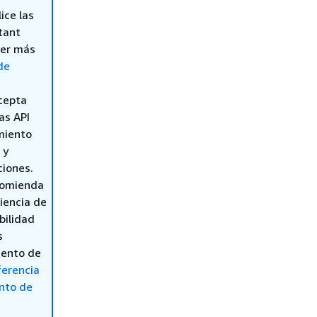
ice las
tant
ner más
de
acepta
as API
miento
 y
ciones.
ecomienda
iencia de
bilidad
s
iento de
ferencia
nto de