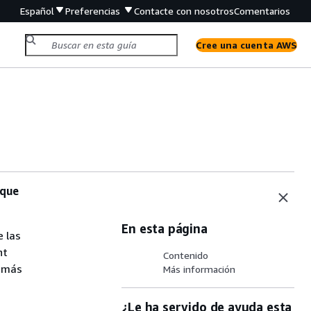
Español
Preferencias
Contacte con nosotros
Comentarios
Cree una cuenta AWS
 que
En esta página
 las
nt
Contenido
r más
Más información
¿Le ha servido de ayuda esta