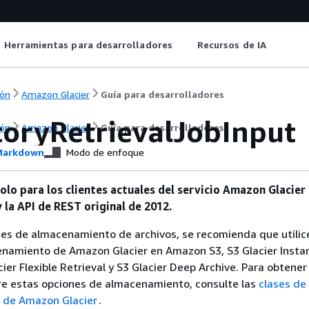
Herramientas para desarrolladores
Recursos de IA
ón
Amazon Glacier
Guía para desarrolladores
toryRetrievalJobInput
ón
Amazon Glacier
Guía para desarrolladores
arkdown
Modo de enfoque
olo para los clientes actuales del servicio Amazon Glacier
y la API de REST original de 2012.
nes de almacenamiento de archivos, se recomienda que utilice
enamiento de Amazon Glacier en Amazon S3, S3 Glacier Insta
cier Flexible Retrieval y S3 Glacier Deep Archive. Para obtene
re estas opciones de almacenamiento, consulte las
clases de
 de Amazon Glacier
.