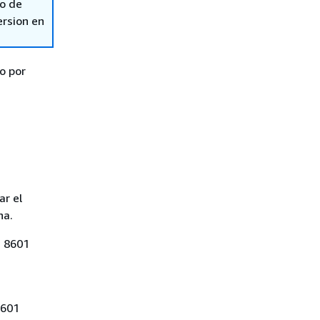
so de
ersion en
o por
ar el
ha.
O 8601
8601