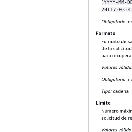
(
YYYY-MM-D
20T17:03:4
Obligatorio
: n
Formato
Formato de sal
de la solicitu
para recuperar
Valores válido
Obligatorio
: n
Tipo:
cadena
Límite
Número máximo
solicitud de r
Valores válido