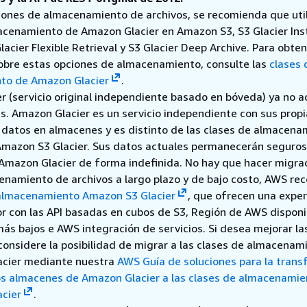
ciones de almacenamiento de archivos, se recomienda que util
acenamiento de Amazon Glacier en Amazon S3, S3 Glacier Ins
Glacier Flexible Retrieval y S3 Glacier Deep Archive. Para obte
obre estas opciones de almacenamiento, consulte las
clases 
to de Amazon Glacier
.
r (servicio original independiente basado en bóveda) ya no 
s. Amazon Glacier es un servicio independiente con sus propi
datos en almacenes y es distinto de las clases de almacena
mazon S3 Glacier. Sus datos actuales permanecerán seguros
 Amazon Glacier de forma indefinida. No hay que hacer migra
enamiento de archivos a largo plazo y de bajo costo, AWS r
almacenamiento Amazon S3 Glacier
, que ofrecen una exper
or con las API basadas en cubos de S3, Región de AWS disponi
más bajos e AWS integración de servicios. Si desea mejorar la
considere la posibilidad de migrar a las clases de almacenam
acier mediante nuestra
AWS Guía de soluciones para la trans
os almacenes de Amazon Glacier a las clases de almacenamie
cier
.