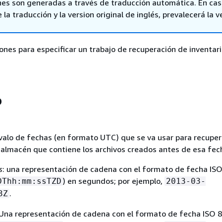
nes son generadas a través de traducción automática. En ca
 la traducción y la version original de inglés, prevalecerá la v
ones para especificar un trabajo de recuperación de inventari
o
rvalo de fechas (en formato UTC) que se va usar para recuper
l almacén que contiene los archivos creados antes de esa fec
s
: una representación de cadena con el formato de fecha IS
) en segundos; por ejemplo,
DThh:mm:ssTZD
2013-03-
.
3Z
 Una representación de cadena con el formato de fecha ISO 