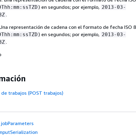
) en segundos; por ejemplo,
DThh:mm:ssTZD
2013-03-
.
3Z
 Una representación de cadena con el formato de fecha ISO 
) en segundos; por ejemplo,
DThh:mm:ssTZD
2013-03-
.
3Z
o
rmación
ón de trabajos (POST trabajos)
jobParameters
InputSerialization