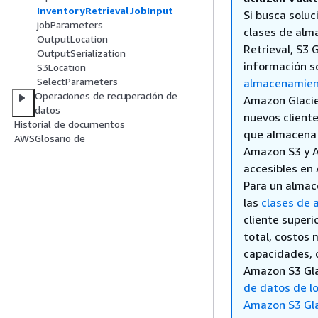
InventoryRetrievalJobInput
Si busca solu
jobParameters
clases de alm
OutputLocation
Retrieval, S3 
OutputSerialization
información s
S3Location
SelectParameters
almacenamien
Operaciones de recuperación de
Amazon Glacie
datos
nuevos cliente
Historial de documentos
que almacena 
AWSGlosario de
Amazon S3 y A
accesibles en
Para un almac
las
clases de 
cliente superi
total, costos 
capacidades, 
Amazon S3 Gl
de datos de l
Amazon S3 Gla