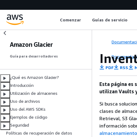
Comenzar
Guías de servicio
Documentaci
Amazon Glacier
Inven
Documentaci
Guía para desarrolladores
PDF
RSS
M
¿Qué es Amazon Glacier?
Esta página es s
Introducción
utilizan Vaults 
Utilización de almacenes
Uso de archivos
Si busca solucio
Uso del AWS SDKs
clases de almac
Ejemplos de código
Retrieval, S3 Gla
Seguridad
información sob
almacenamiento
Políticas de recuperación de datos