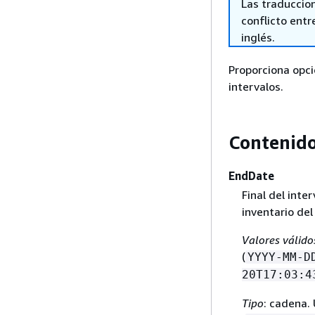
Las traduccio
conflicto entre
inglés.
Proporciona opci
intervalos.
Contenid
EndDate
Final del inte
inventario de
Valores válido
(
YYYY-MM-D
20T17:03:4
Tipo
: cadena.