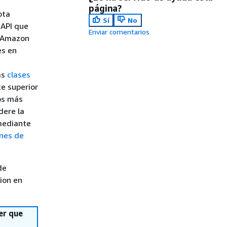
página?
pta
Sí
No
 API que
Enviar comentarios
o Amazon
es en
as
clases
te superior
os más
dere la
mediante
enes de
de
sion en
er que