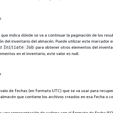
o
que indica dónde se va a continuar la paginación de los resu
ón del inventario del almacén. Puede utilizar este marcador 
ud
para obtener otros elementos del inventar
Initiate Job
mentos en el inventario, este valor es null.
o
ervalo de fechas (en formato UTC) que se va usar para recuper
l almacén que contiene los archivos creados en esa fecha o c
s
: una representación de cadena con el formato de fecha IS