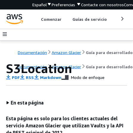
Español
Preferencias
Contacte con nosotros
Come
Comenzar
Guías de servicio
Herrami
Documentación
Amazon Glacier
Guía para desarrollado
S3Location
Documentación
Amazon Glacier
Guía para desarrollado
PDF
RSS
Markdown
Modo de enfoque
En esta página
Esta página es solo para los clientes actuales del
servicio Amazon Glacier que utilizan Vaults y la API
de REST original de 2012.