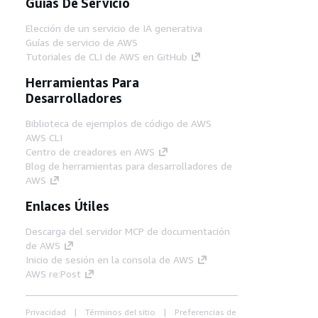
Guías De Servicio
Elección de un servicio de IA generativa
Guías de servicio de AWS
Tutoriales de CLI de AWS en GitHub
Herramientas Para
Desarrolladores
Biblioteca de ejemplos de código de AWS
AWS CLI
Centro de creadores en AWS
Blog de herramientas para desarrolladores de
AWS
Enlaces Útiles
Descarga del servidor MCP de documentación
de AWS
Inicio de sesión en la consola de AWS
AWS re:Post
Privacidad
Términos del sitio
Preferencias de