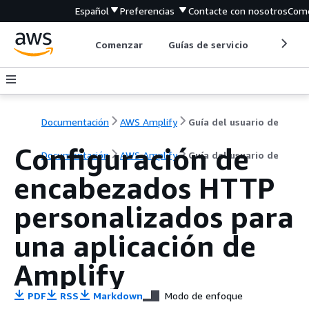
Español
Preferencias
Contacte con nosotros
Come
Comenzar
Guías de servicio
Herrami
Documentación
AWS Amplify
Guía del usuario de
Configuración de
Documentación
AWS Amplify
Guía del usuario de
encabezados HTTP
personalizados para
una aplicación de
Amplify
PDF
RSS
Markdown
Modo de enfoque