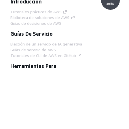
Introducción
arriba
Tutoriales prácticos de AWS
Biblioteca de soluciones de AWS
Guías de decisiones de AWS
Guías De Servicio
Elección de un servicio de IA generativa
Guías de servicio de AWS
Tutoriales de CLI de AWS en GitHub
Herramientas Para
Desarrolladores
Biblioteca de ejemplos de código de AWS
AWS CLI
Centro de creadores en AWS
Blog de herramientas para desarrolladores de
AWS
Enlaces Útiles
Descarga del servidor MCP de documentación