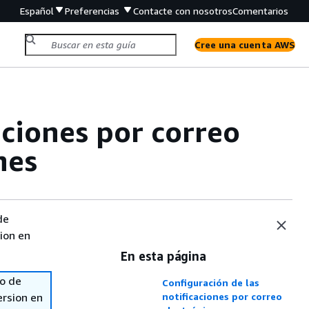
Español
Preferencias
Contacte con nosotros
Comentarios
Cree una cuenta AWS
aciones por correo
nes
de
sion en
En esta página
so de
Configuración de las
ersion en
notificaciones por correo