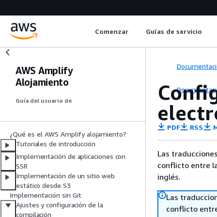
Comenzar
Guías de servicio
Documentaci
AWS Amplify
Alojamiento
Config
Documentaci
Guía del usuario de
elect
PDF
RSS
M
¿Qué es el AWS Amplify alojamiento?
Tutoriales de introducción
Las traducciones
Implementación de aplicaciones con
conflicto entre l
SSR
Implementación de un sitio web
inglés.
estático desde S3
Implementación sin Git
Las traduccio
Ajustes y configuración de la
conflicto entre
compilación