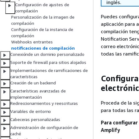
inglés.
Configuración de ajustes de
compilación
Puedes configura
Personalización de la imagen de
compilación
aplicación para 
Configuración de la instancia de
compilación ten
compilación
Notification Serv
Webhooks entrantes
correo electróni
notificaciones de compilación
todas las ramifi
Conexiónde un dominio personalizado
Soporte de firewall para sitios alojados
Implementaciones de ramificaciones de
Configurac
características
Creación de un backend
electróni
Características avanzadas de
implementación
Proceda de la si
Redireccionamientos y reescrituras
para todas las r
Variables de entorno
Cabeceras personalizadas
Para configurar 
Administración de configuración de
Amplify
caché