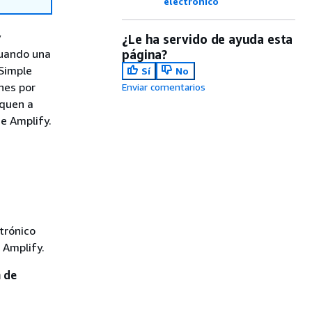
electrónico
y
¿Le ha servido de ayuda esta
cuando una
página?
Simple
Sí
No
ones por
Enviar comentarios
iquen a
de Amplify.
trónico
 Amplify.
n de