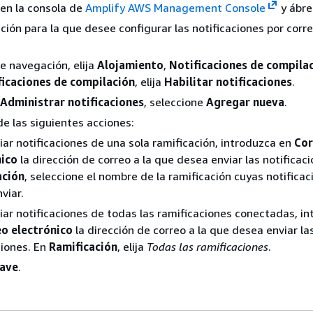
n en la consola de
Amplify AWS Management Console
y ábre
cación para la que desee configurar las notificaciones por corr
de navegación, elija
Alojamiento
,
Notificaciones de compila
ficaciones de compilación
, elija
Habilitar notificaciones
.
Administrar notificaciones
, seleccione
Agregar nueva
.
de las siguientes acciones:
iar notificaciones de una sola ramificación, introduzca en
Cor
nico
la dirección de correo a la que desea enviar las notificaci
ación
, seleccione el nombre de la ramificación cuyas notificac
viar.
iar notificaciones de todas las ramificaciones conectadas, i
o electrónico
la dirección de correo a la que desea enviar la
ciones. En
Ramificación
, elija
Todas las ramificaciones
.
ave
.