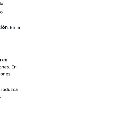
la.
eo
ción
. En la
reo
ones. En
iones
ntroduzca
s