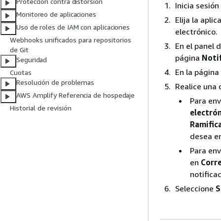
Protección contra distorsión
Inicia sesió
Monitoreo de aplicaciones
Elija la apli
Uso de roles de IAM con aplicaciones
electrónico.
Webhooks unificados para repositorios
En el panel 
de Git
página
Noti
Seguridad
En la página
Cuotas
Resolución de problemas
Realice una 
AWS Amplify Referencia de hospedaje
Para env
Historial de revisión
electró
Ramific
desea en
Para env
en
Corre
notifica
Seleccione
S