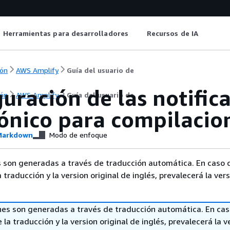
Herramientas para desarrolladores
Recursos de IA
ón
AWS Amplify
Guía del usuario de
uración de las notific
ón
AWS Amplify
Guía del usuario de
rónico para compilacio
arkdown
Modo de enfoque
 son generadas a través de traducción automática. En caso 
a traducción y la version original de inglés, prevalecerá la ver
nes son generadas a través de traducción automática. En ca
 la traducción y la version original de inglés, prevalecerá la v