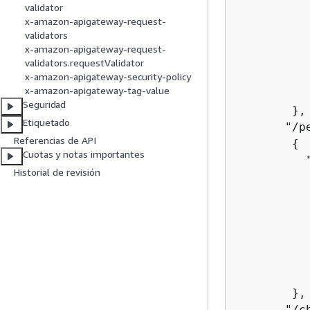
validator
          
x-amazon-apigateway-request-
validators
          
x-amazon-apigateway-request-
validators.requestValidator
           
x-amazon-apigateway-security-policy
x-amazon-apigateway-tag-value
           
Seguridad
        },

Etiquetado
       "/pe
Referencias de API
{
Cuotas y notas importantes
          "
Historial de revisión
          
          
           
           
        },

       "/ch