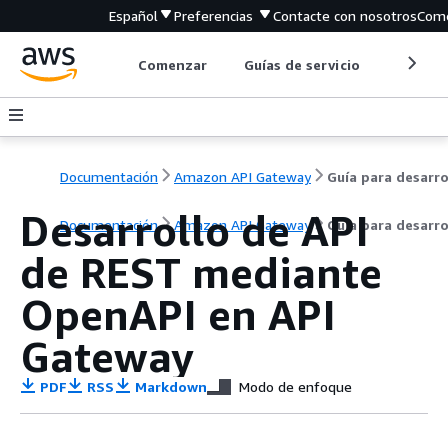
Español
Preferencias
Contacte con nosotros
Come
Comenzar
Guías de servicio
Herrami
Documentación
Amazon API Gateway
Desarrollo de API
Documentación
Amazon API Gateway
Guía para desarr
de REST mediante
OpenAPI en API
Gateway
PDF
RSS
Markdown
Modo de enfoque