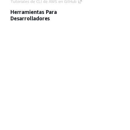
Tutoriales de CLI de AWS en GitHub
Herramientas Para
Desarrolladores
Biblioteca de ejemplos de código de AWS
AWS CLI
Centro de creadores en AWS
Blog de herramientas para desarrolladores de
AWS
Enlaces Útiles
Descarga del servidor MCP de documentación
de AWS
Inicio de sesión en la consola de AWS
AWS re:Post
Privacidad
Términos del sitio
Preferencias de
cookies
© 2026, Amazon Web Services, Inc o
sus afiliados. Todos los derechos reservados.
Español