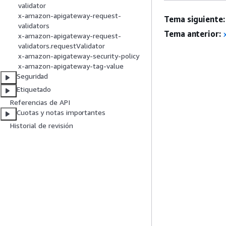
validator
x-amazon-apigateway-request-
Tema siguiente:
validators
Tema anterior:
x-amazon-apigateway-request-
validators.requestValidator
x-amazon-apigateway-security-policy
x-amazon-apigateway-tag-value
Seguridad
Etiquetado
Referencias de API
Cuotas y notas importantes
Historial de revisión