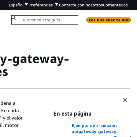
Español
Preferencias
Contacte con nosotros
Comentarios
Cree una cuenta AWS
y-gateway-
es
adena a
. En cada
En esta página
 y el valor
 El motor
Ejemplo de x-amazon-
apigateway-gateway-
e