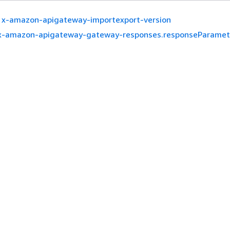
x-amazon-apigateway-importexport-version
x-amazon-apigateway-gateway-responses.responseParamet