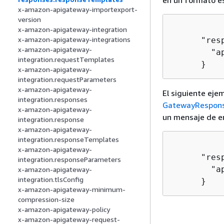
x-amazon-apigateway-importexport-
version
x-amazon-apigateway-integration
x-amazon-apigateway-integrations
      "res
x-amazon-apigateway-
        "a
integration.requestTemplates
      }
x-amazon-apigateway-
integration.requestParameters
x-amazon-apigateway-
El siguiente eje
integration.responses
GatewayRespon
x-amazon-apigateway-
un mensaje de er
integration.response
x-amazon-apigateway-
integration.responseTemplates
x-amazon-apigateway-
      "res
integration.responseParameters
        "a
x-amazon-apigateway-
integration.tlsConfig
      }
x-amazon-apigateway-minimum-
compression-size
x-amazon-apigateway-policy
x-amazon-apigateway-request-