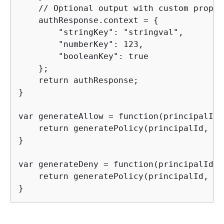
    // Optional output with custom proper
    authResponse.context = 
{
        "stringKey": "stringval",

        "numberKey": 123,

        "booleanKey": true

    };

    return authResponse;

}

var generateAllow = function(principalId,
    return generatePolicy(principalId, 'A
}

var generateDeny = function(principalId, 
    return generatePolicy(principalId, 'D
}