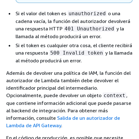
Si el valor del token es
o una
unauthorized
cadena vacía, la función del autorizador devolverá
una respuesta HTTP
y la
401 Unauthorized
llamada al método producirá un error.
Si el token es cualquier otra cosa, el cliente recibirá
una respuesta
y la llamada
500 Invalid token
al método producirá un error.
Además de devolver una política de IAM, la función del
autorizador de Lambda también debe devolver el
identificador principal del intermediario.
Opcionalmente, puede devolver un objeto
,
context
que contiene información adicional que puede pasarse
al backend de integración. Para obtener más
información, consulte
Salida de un autorizador de
Lambda de API Gateway
.
En el código de producción, es posible que necesite