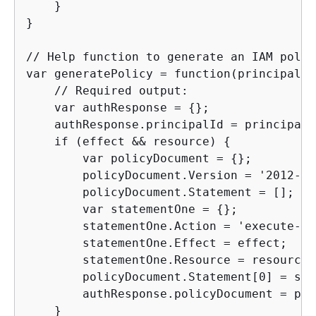
    }

}

// Help function to generate an IAM policy
var generatePolicy = function(principalId
    // Required output:

    var authResponse = 
{
};

    authResponse.principalId = principalId
    if (effect && resource) 
{
        var policyDocument = 
{
};

        policyDocument.Version = '2012-10
        policyDocument.Statement = [];

        var statementOne = 
{
};

        statementOne.Action = 'execute-ap
        statementOne.Effect = effect;

        statementOne.Resource = resource;

        policyDocument.Statement[0] = sta
        authResponse.policyDocument = pol
    }
