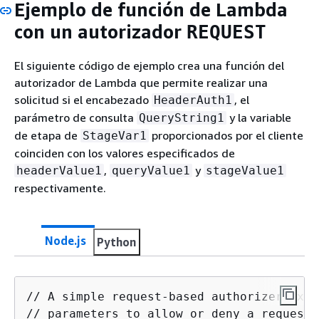
Ejemplo de función de Lambda
con un autorizador
REQUEST
El siguiente código de ejemplo crea una función del
autorizador de Lambda que permite realizar una
solicitud si el encabezado
, el
HeaderAuth1
parámetro de consulta
y la variable
QueryString1
de etapa de
proporcionados por el cliente
StageVar1
coinciden con los valores especificados de
,
y
headerValue1
queryValue1
stageValue1
respectivamente.
Node.js
Python
// A simple request-based authorizer exam
// parameters to allow or deny a request.