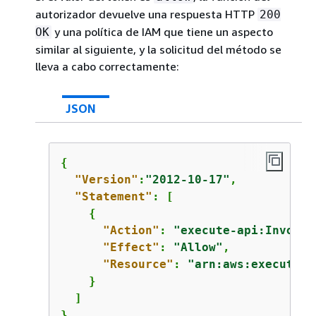
autorizador devuelve una respuesta HTTP
200
y una política de IAM que tiene un aspecto
OK
similar al siguiente, y la solicitud del método se
lleva a cabo correctamente:
JSON
{
"Version"
:
"2012-10-17"
,

"Statement"
: [

{
"Action"
: 
"execute-api:Invoke"
"Effect"
: 
"Allow"
,

"Resource"
: 
"arn:aws:execute-a
    }

  ]

}