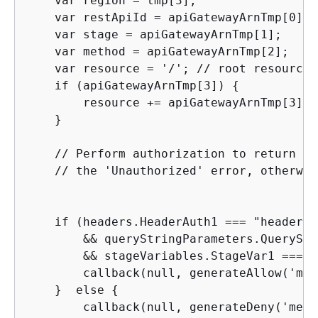
    var region = tmp[3];

    var restApiId = apiGatewayArnTmp[0];

    var stage = apiGatewayArnTmp[1];

    var method = apiGatewayArnTmp[2];

    var resource = '/'; // root resource

    if (apiGatewayArnTmp[3]) 
{
        resource += apiGatewayArnTmp[3];

    }

    // Perform authorization to return th
    // the 'Unauthorized' error, otherwise
    if (headers.HeaderAuth1 === "headerVa
        && queryStringParameters.QueryStr
        && stageVariables.StageVar1 === "
        callback(null, generateAllow('me'
    }  else 
{
        callback(null, generateDeny('me',