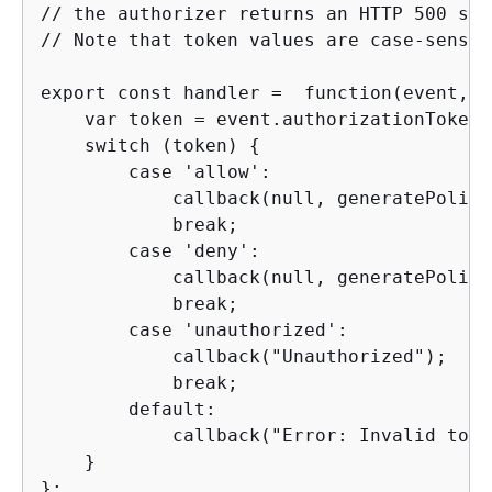
// the authorizer returns an HTTP 500 sta
// Note that token values are case-sensiti
export const handler =  function(event, c
    var token = event.authorizationToken;

    switch (token) 
{
        case 'allow':

            callback(null, generatePolicy
            break;

        case 'deny':

            callback(null, generatePolicy
            break;

        case 'unauthorized':

            callback("Unauthorized");   /
            break;

        default:

            callback("Error: Invalid toke
    }

};
