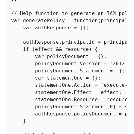
// Help function to generate an IAM policy
var generatePolicy = function(principalId
    var authResponse = 
{
};

    authResponse.principalId = principalId
    if (effect && resource) 
{
        var policyDocument = 
{
};

        policyDocument.Version = '2012-10
        policyDocument.Statement = [];

        var statementOne = 
{
};

        statementOne.Action = 'execute-ap
        statementOne.Effect = effect;

        statementOne.Resource = resource;

        policyDocument.Statement[0] = sta
        authResponse.policyDocument = pol
    }
