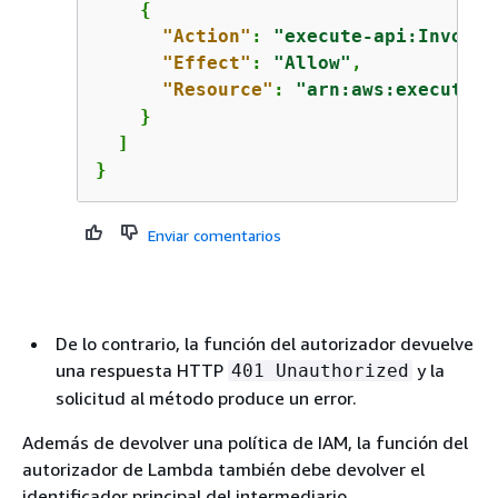
{
"Action"
: 
"execute-api:Invoke"
"Effect"
: 
"Allow"
,

"Resource"
: 
"arn:aws:execute-a
    }

  ]

}
Enviar comentarios
De lo contrario, la función del autorizador devuelve
una respuesta HTTP
y la
401 Unauthorized
solicitud al método produce un error.
Además de devolver una política de IAM, la función del
autorizador de Lambda también debe devolver el
identificador principal del intermediario.