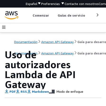
Español
Preferencias
Contacte con nosotros
Come
Comenzar
Guías de servicio
Herrami
Documentación
Amazon API Gateway
Uso de
Documentación
Amazon API Gateway
Guía para desarr
autorizadores
Lambda de API
Gateway
PDF
RSS
Markdown
Modo de enfoque