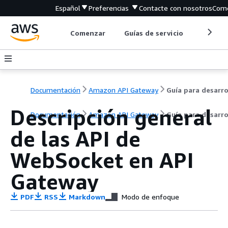
Español
Preferencias
Contacte con nosotros
Come
Comenzar
Guías de servicio
Herrami
Documentación
Amazon API Gateway
Descripción general
Documentación
Amazon API Gateway
Guía para desarr
de las API de
WebSocket en API
Gateway
PDF
RSS
Markdown
Modo de enfoque