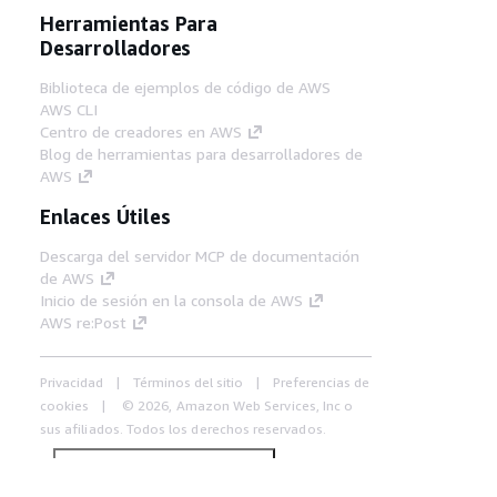
Herramientas Para
Desarrolladores
Biblioteca de ejemplos de código de AWS
AWS CLI
Centro de creadores en AWS
Blog de herramientas para desarrolladores de
AWS
Enlaces Útiles
Descarga del servidor MCP de documentación
de AWS
Inicio de sesión en la consola de AWS
AWS re:Post
Privacidad
Términos del sitio
Preferencias de
cookies
© 2026, Amazon Web Services, Inc o
sus afiliados. Todos los derechos reservados.
Español