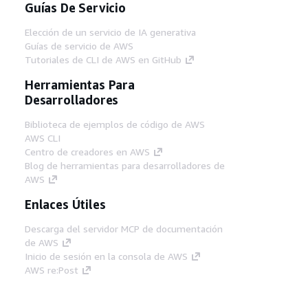
Guías De Servicio
Elección de un servicio de IA generativa
Guías de servicio de AWS
Tutoriales de CLI de AWS en GitHub
Herramientas Para
Desarrolladores
Biblioteca de ejemplos de código de AWS
AWS CLI
Centro de creadores en AWS
Blog de herramientas para desarrolladores de
AWS
Enlaces Útiles
Descarga del servidor MCP de documentación
de AWS
Inicio de sesión en la consola de AWS
AWS re:Post
Privacidad
Términos del sitio
Preferencias de