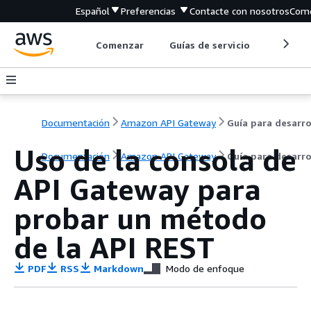
Español
Preferencias
Contacte con nosotros
Come
Comenzar
Guías de servicio
Herrami
Documentación
Amazon API Gateway
Uso de la consola de
Documentación
Amazon API Gateway
Guía para desarr
API Gateway para
probar un método
de la API REST
PDF
RSS
Markdown
Modo de enfoque