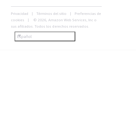
Privacidad
Términos del sitio
Preferencias de
cookies
© 2026, Amazon Web Services, Inc o
sus afiliados. Todos los derechos reservados.
Español