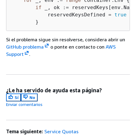
for
 _, env := 
range
 container.Env 
{
if
 _, ok := reservedKeys[env.Name
            reservedKeysDefined = 
true
        }
Si el problema sigue sin resolverse, considera abrir un
GitHub problema
o ponte en contacto con
AWS
Support
.
¿Le ha servido de ayuda esta página?
Sí
No
Enviar comentarios
Tema siguiente:
Service Quotas