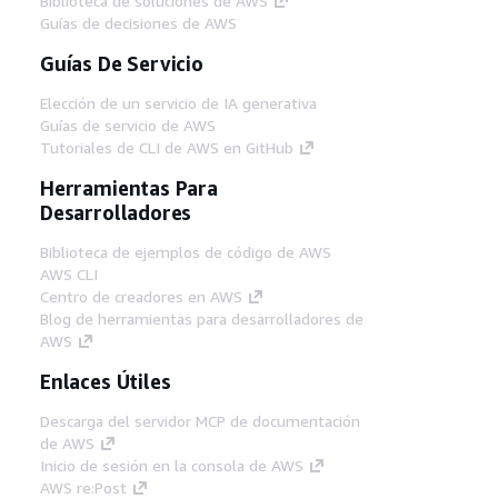
Biblioteca de soluciones de AWS
Guías de decisiones de AWS
Guías De Servicio
Elección de un servicio de IA generativa
Guías de servicio de AWS
Tutoriales de CLI de AWS en GitHub
Herramientas Para
Desarrolladores
Biblioteca de ejemplos de código de AWS
AWS CLI
Centro de creadores en AWS
Blog de herramientas para desarrolladores de
AWS
Enlaces Útiles
Descarga del servidor MCP de documentación
de AWS
Inicio de sesión en la consola de AWS
AWS re:Post