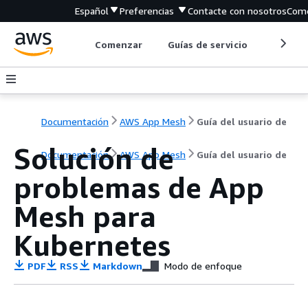
Español
Preferencias
Contacte con nosotros
Come
Comenzar
Guías de servicio
Herrami
Documentación
AWS App Mesh
Guía del usuario de
Solución de
Documentación
AWS App Mesh
Guía del usuario de
problemas de App
Mesh para
Kubernetes
PDF
RSS
Markdown
Modo de enfoque