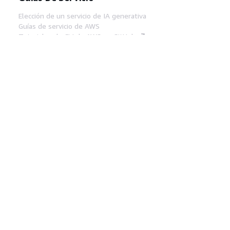
Elección de un servicio de IA generativa
Guías de servicio de AWS
Tutoriales de CLI de AWS en GitHub
Herramientas Para
Desarrolladores
Biblioteca de ejemplos de código de AWS
AWS CLI
Centro de creadores en AWS
Blog de herramientas para desarrolladores de
AWS
Enlaces Útiles
Descarga del servidor MCP de documentación
de AWS
Inicio de sesión en la consola de AWS
AWS re:Post
Privacidad
Términos del sitio
Preferencias de