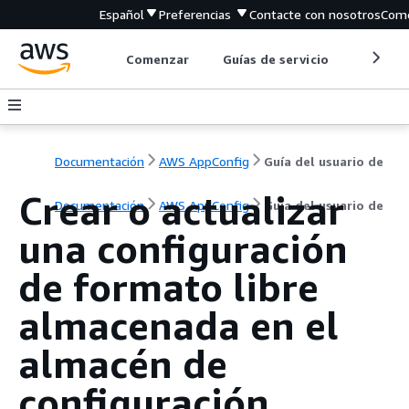
Español
Preferencias
Contacte con nosotros
Come
Comenzar
Guías de servicio
Herrami
Documentación
AWS AppConfig
Guía del usuario de
Crear o actualizar
Documentación
AWS AppConfig
Guía del usuario de
una configuración
de formato libre
almacenada en el
almacén de
configuración