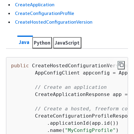
CreateApplication
CreateConfigurationProfile
CreateHostedConfigurationVersion
Java
Python
JavaScript
public
 CreateHostedConfiguration
Version
Re
        AppConfigClient appconfig = AppCo
// Create an application
        CreateApplicationResponse app = a
// Create a hosted, freeform conf
        CreateConfigurationProfileRespons
            .applicationId(app.id())

            .name(
"MyConfigProfile"
)
