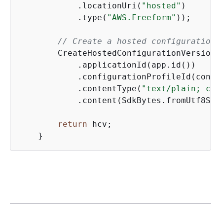
            .locationUri(
"hosted"
)

            .type(
"AWS.Freeform"
));

// Create a hosted configuration 
        CreateHostedConfiguration
Version
R
            .applicationId(app.id())

            .configurationProfileId(confi
            .contentType(
"text/plain; cha
            .content(SdkBytes.fromUtf8Str
return
 hcv;

    }