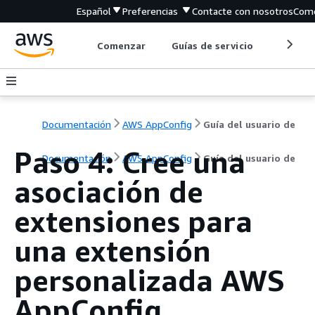
Español
Preferencias
Contacte con nosotros
Come
Comenzar
Guías de servicio
Herrami
Documentación
AWS AppConfig
Guía del usuario de
Paso 4: Cree una
Documentación
AWS AppConfig
Guía del usuario de
asociación de
extensiones para
una extensión
personalizada AWS
AppConfig