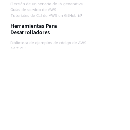
Elección de un servicio de IA generativa
Guías de servicio de AWS
Tutoriales de CLI de AWS en GitHub
Herramientas Para
Desarrolladores
Biblioteca de ejemplos de código de AWS
AWS CLI
Centro de creadores en AWS
Blog de herramientas para desarrolladores de
AWS
Enlaces Útiles
Descarga del servidor MCP de documentación
de AWS
Inicio de sesión en la consola de AWS
AWS re:Post
Privacidad
Términos del sitio
Preferencias de
cookies
© 2026, Amazon Web Services, Inc o