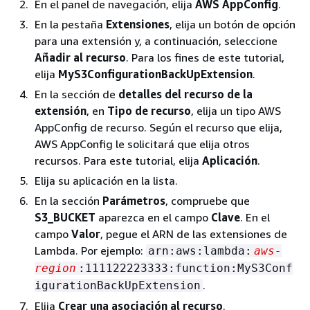
En el panel de navegación, elija
AWS AppConfig
.
En la pestaña
Extensiones
, elija un botón de opción
para una extensión y, a continuación, seleccione
Añadir al recurso
. Para los fines de este tutorial,
elija
MyS3ConfigurationBackUpExtension
.
En la sección de
detalles del recurso de la
extensión
, en
Tipo de recurso
, elija un tipo AWS
AppConfig de recurso. Según el recurso que elija,
AWS AppConfig le solicitará que elija otros
recursos. Para este tutorial, elija
Aplicación
.
Elija su aplicación en la lista.
En la sección
Parámetros
, compruebe que
S3_BUCKET
aparezca en el campo
Clave
. En el
campo
Valor
, pegue el ARN de las extensiones de
Lambda. Por ejemplo:
arn:aws:lambda:
aws-
region
:111122223333:function:MyS3Conf
.
igurationBackUpExtension
Elija
Crear una asociación al recurso
.