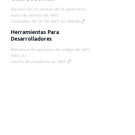
Elección de un servicio de IA generativa
Guías de servicio de AWS
Tutoriales de CLI de AWS en GitHub
Herramientas Para
Desarrolladores
Biblioteca de ejemplos de código de AWS
AWS CLI
Centro de creadores en AWS
Blog de herramientas para desarrolladores de
AWS
Enlaces Útiles
Descarga del servidor MCP de documentación
de AWS
Inicio de sesión en la consola de AWS
AWS re:Post
Privacidad
Términos del sitio
Preferencias de