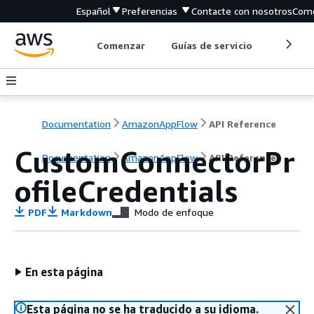
Español
Preferencias
Contacte con nosotros
Come
Comenzar
Guías de servicio
Herrami
Documentation
AmazonAppFlow
API Reference
CustomConnectorPr
Documentation
AmazonAppFlow
API Reference
ofileCredentials
PDF
Markdown
Modo de enfoque
En esta página
Esta página no se ha traducido a su idioma.