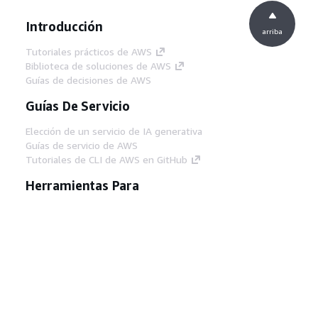
Introducción
arriba
Tutoriales prácticos de AWS
Biblioteca de soluciones de AWS
Guías de decisiones de AWS
Guías De Servicio
Elección de un servicio de IA generativa
Guías de servicio de AWS
Tutoriales de CLI de AWS en GitHub
Herramientas Para
Desarrolladores
Biblioteca de ejemplos de código de AWS
AWS CLI
Centro de creadores en AWS
Blog de herramientas para desarrolladores de
AWS
Enlaces Útiles