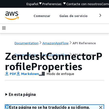
Español
Preferencias
Contacte con nosotros
Come
Comenzar
Guías de servicio
Herrami
Documentation
AmazonAppFlow
API Reference
ZendeskConnectorP
Documentation
AmazonAppFlow
API Reference
rofileProperties
PDF
Markdown
Modo de enfoque
En esta página
Esta página no se ha traducido a su idioma.