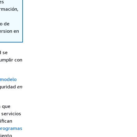
es
ormación,
so de
ersion en
d se
umplir con
modelo
guridad
en
a que
 servicios
ifican
programas
iento