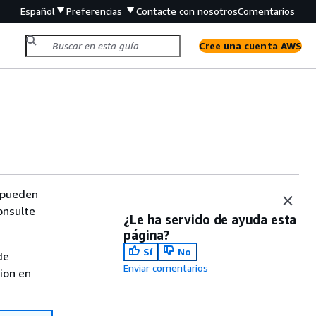
Español
Preferencias
Contacte con nosotros
Comentarios
Cree una cuenta AWS
s pueden
onsulte
¿Le ha servido de ayuda esta
página?
Sí
No
de
Enviar comentarios
sion en