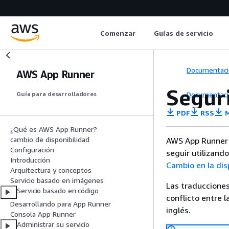
Comenzar
Guías de servicio
Documentaci
AWS App Runner
Segur
Documentaci
Guía para desarrolladores
PDF
RSS
M
¿Qué es AWS App Runner?
cambio de disponibilidad
AWS App Runner y
Configuración
seguir utilizand
Introducción
Cambio en la di
Arquitectura y conceptos
Servicio basado en imágenes
Las traducciones
Servicio basado en código
conflicto entre l
Desarrollando para App Runner
inglés.
Consola App Runner
Administrar su servicio