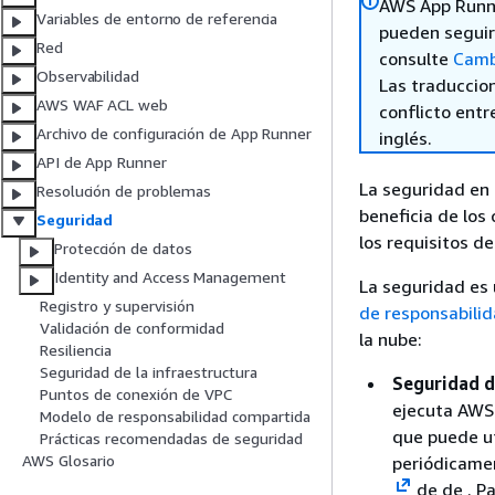
AWS App Runner
Variables de entorno de referencia
pueden seguir 
Red
consulte
Camb
Observabilidad
Las traduccio
AWS WAF ACL web
conflicto entre
Archivo de configuración de App Runner
inglés.
API de App Runner
La seguridad en 
Resolución de problemas
beneficia de los
Seguridad
los requisitos d
Protección de datos
Identity and Access Management
La seguridad es
Registro y supervisión
de responsabili
Validación de conformidad
la nube:
Resiliencia
Seguridad de la infraestructura
Seguridad d
Puntos de conexión de VPC
ejecuta AWS 
Modelo de responsabilidad compartida
que puede ut
Prácticas recomendadas de seguridad
AWS Glosario
periódicamen
de de .
Pa