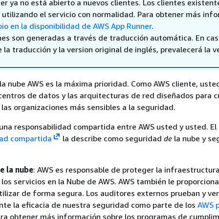
 ya no está abierto a nuevos clientes. Los clientes existent
utilizando el servicio con normalidad. Para obtener más inf
io en la disponibilidad de AWS App Runner
.
nes son generadas a través de traducción automática. En ca
 la traducción y la version original de inglés, prevalecerá la v
la nube AWS es la máxima prioridad. Como AWS cliente, uste
 centros de datos y las arquitecturas de red diseñados para c
e las organizaciones más sensibles a la seguridad.
 una responsabilidad compartida entre AWS usted y usted. El
dad compartida
la describe como seguridad
de
la nube y se
e la nube
: AWS es responsable de proteger la infraestructur
los servicios en la Nube de AWS. AWS también le proporciona
ilizar de forma segura. Los auditores externos prueban y ver
te la eficacia de nuestra seguridad como parte de los
AWS 
ra obtener más información sobre los programas de cumplim