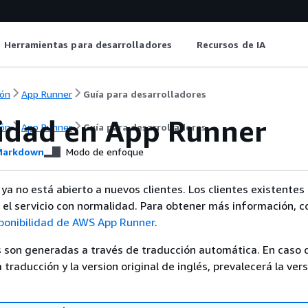
Herramientas para desarrolladores
Recursos de IA
ón
App Runner
Guía para desarrolladores
idad en App Runner
ón
App Runner
Guía para desarrolladores
arkdown
Modo de enfoque
a no está abierto a nuevos clientes. Los clientes existente
o el servicio con normalidad. Para obtener más información, c
sponibilidad de AWS App Runner
.
 son generadas a través de traducción automática. En caso 
a traducción y la version original de inglés, prevalecerá la ver