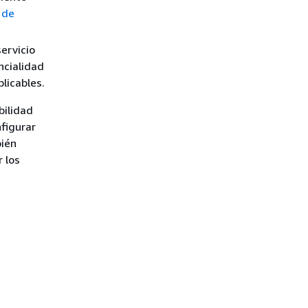
 de
ervicio
ncialidad
plicables.
bilidad
figurar
bién
 los