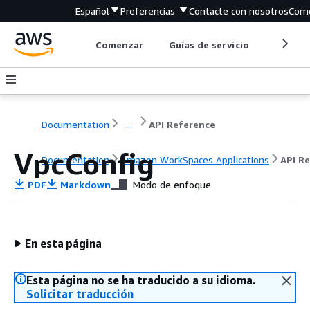
Español
Preferencias
Contacte con nosotros
Come
Comenzar
Guías de servicio
Herrami
Documentation
...
API Reference
VpcConfig
Documentation
Amazon WorkSpaces Applications
API R
PDF
Markdown
Modo de enfoque
En esta página
Esta página no se ha traducido a su idioma.
Solicitar traducción