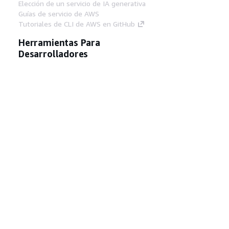
Elección de un servicio de IA generativa
Guías de servicio de AWS
Tutoriales de CLI de AWS en GitHub
Herramientas Para
Desarrolladores
Biblioteca de ejemplos de código de AWS
AWS CLI
Centro de creadores en AWS
Blog de herramientas para desarrolladores de
AWS
Enlaces Útiles
Descarga del servidor MCP de documentación
de AWS
Inicio de sesión en la consola de AWS
AWS re:Post
Privacidad
Términos del sitio
Preferencias de
cookies
© 2026, Amazon Web Services, Inc o