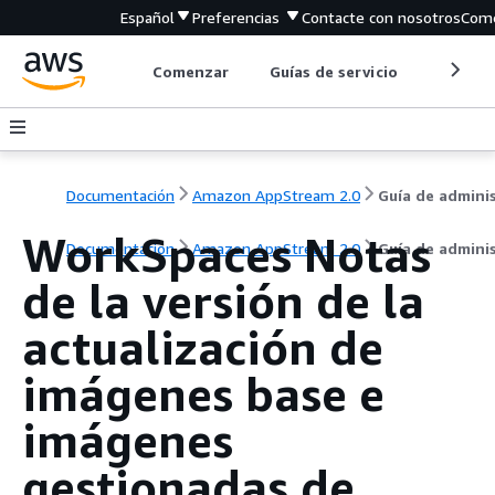
Español
Preferencias
Contacte con nosotros
Come
Comenzar
Guías de servicio
Herrami
Documentación
Amazon AppStream 2.0
WorkSpaces Notas
Documentación
Amazon AppStream 2.0
Guía de admini
de la versión de la
actualización de
imágenes base e
imágenes
gestionadas de