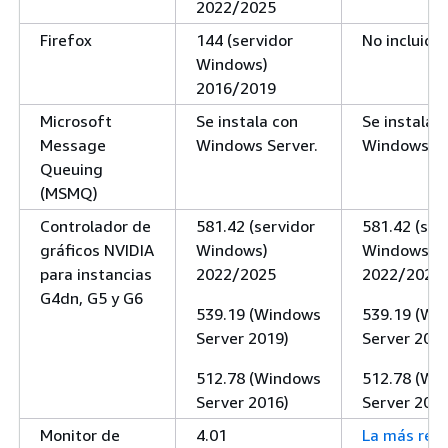
2022/2025
Firefox
144 (servidor
No incluido
Windows)
2016/2019
Microsoft
Se instala con
Se instala 
Message
Windows Server.
Windows Se
Queuing
(MSMQ)
Controlador de
581.42 (servidor
581.42 (ser
gráficos NVIDIA
Windows)
Windows)
para instancias
2022/2025
2022/2025
G4dn, G5 y G6
539.19 (Windows
539.19 (Wi
Server 2019)
Server 2019
512.78 (Windows
512.78 (Wi
Server 2016)
Server 2016
Monitor de
4.01
La más reci