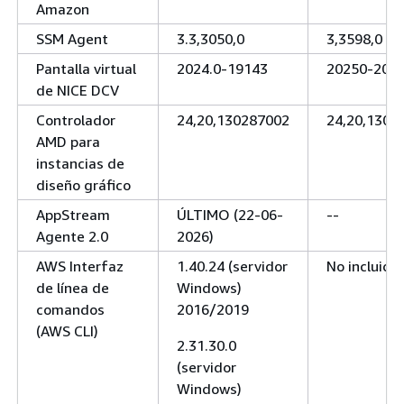
Amazon
SSM Agent
3.3,3050,0
3,3598,0
Pantalla virtual
2024.0-19143
20250-208
de NICE DCV
Controlador
24,20,130287002
24,20,1302
AMD para
instancias de
diseño gráfico
AppStream
ÚLTIMO (22-06-
--
Agente 2.0
2026)
AWS Interfaz
1.40.24 (servidor
No incluido
de línea de
Windows)
comandos
2016/2019
(AWS CLI)
2.31.30.0
(servidor
Windows)