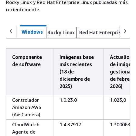
Rocky Linux y Red Hat Enterprise Linux publicadas más
recientemente.
Windows
Rocky Linux
Red Hat Enterprise Linu
Componente
Imágenes base
Actualizac
de software
más recientes
de imágen
(18 de
gestionada
diciembre de
de febrero
2025)
2026)
Controlador
1.0.23.0
1,023,0
Amazon AWS
(AvsCamera)
CloudWatch
1.4.37917
1.300063
Agente de