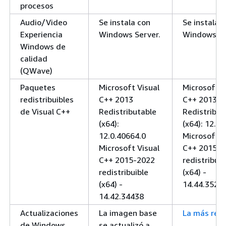
procesos
Audio/Video
Se instala con
Se instala 
Experiencia
Windows Server.
Windows Se
Windows de
calidad
(QWave)
Paquetes
Microsoft Visual
Microsoft V
redistribuibles
C++ 2013
C++ 2013
de Visual C++
Redistributable
Redistribut
(x64):
(x64): 12.0
12.0.40664.0
Microsoft V
Microsoft Visual
C++ 2015-2
C++ 2015-2022
redistribuib
redistribuible
(x64) -
(x64) -
14.44.3521
14.42.34438
Actualizaciones
La imagen base
La más reci
de Windows
se actualizó a