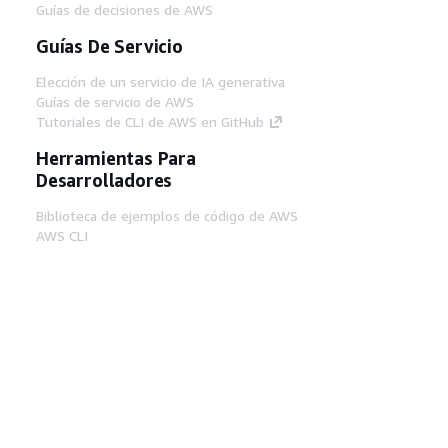
Guías de decisiones de AWS
Guías De Servicio
Elección de un servicio de IA generativa
Guías de servicio de AWS
Tutoriales de CLI de AWS en GitHub
Herramientas Para
Desarrolladores
Biblioteca de ejemplos de código de AWS
AWS CLI
Centro de creadores en AWS
Blog de herramientas para desarrolladores de
AWS
Enlaces Útiles
Descarga del servidor MCP de documentación
de AWS
Inicio de sesión en la consola de AWS
AWS re:Post