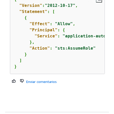
"Version"
:
"2012-10-17"
,

"Statement"
: [

{
"Effect"
: 
"Allow"
,

"Principal"
: 
{
"Service"
: 
"application-autosca
      },

"Action"
: 
"sts:AssumeRole"
    }

  ]

}
Enviar comentarios