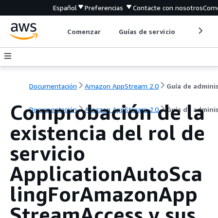
Español
Preferencias
Contacte con nosotros
Come
Comenzar
Guías de servicio
Herrami
Documentación
Amazon AppStream 2.0
Comprobación de la
Documentación
Amazon AppStream 2.0
Guía de admini
existencia del rol de
servicio
ApplicationAutoSca
lingForAmazonApp
StreamAccess y sus