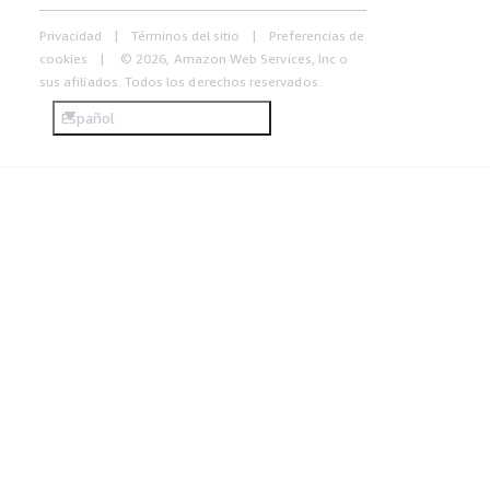
Privacidad
Términos del sitio
Preferencias de
cookies
© 2026, Amazon Web Services, Inc o
sus afiliados. Todos los derechos reservados.
Español