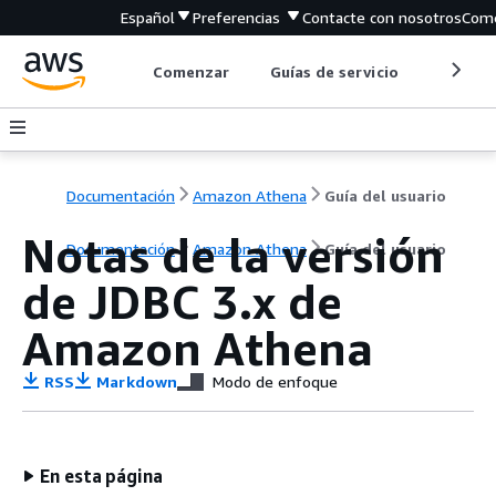
Español
Preferencias
Contacte con nosotros
Come
Comenzar
Guías de servicio
Herrami
Documentación
Amazon Athena
Guía del usuario
Notas de la versión
Documentación
Amazon Athena
Guía del usuario
de JDBC 3.x de
Amazon Athena
RSS
Markdown
Modo de enfoque
En esta página