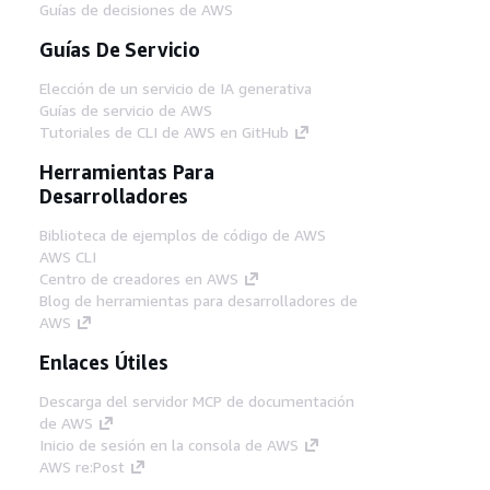
Guías de decisiones de AWS
Guías De Servicio
Elección de un servicio de IA generativa
Guías de servicio de AWS
Tutoriales de CLI de AWS en GitHub
Herramientas Para
Desarrolladores
Biblioteca de ejemplos de código de AWS
AWS CLI
Centro de creadores en AWS
Blog de herramientas para desarrolladores de
AWS
Enlaces Útiles
Descarga del servidor MCP de documentación
de AWS
Inicio de sesión en la consola de AWS
AWS re:Post