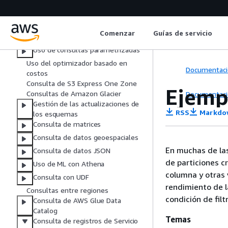
Visualización de estadísticas de la
consulta
Trabajo con vistas
Comenzar
Guías de servicio
Uso de consultas guardadas
Uso de consultas parametrizadas
Uso del optimizador basado en
Documentaci
costos
Consulta de S3 Express One Zone
Ejemp
Consultas de Amazon Glacier
Documentaci
Gestión de las actualizaciones de
RSS
Markdo
los esquemas
Consulta de matrices
Consulta de datos geoespaciales
En muchas de las
Consulta de datos JSON
de particiones c
Uso de ML con Athena
columna y otras 
Consulta con UDF
rendimiento de l
Consultas entre regiones
condición de filt
Consulta de AWS Glue Data
Catalog
Temas
Consulta de registros de Servicio