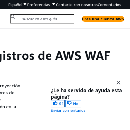
Español
Preferencias
Contacte con nosotros
Comentarios
Cree una cuenta AWS
egistros de AWS WAF
proyección
¿Le ha servido de ayuda esta
ores de
página?
el
Sí
No
ón en la
Enviar comentarios