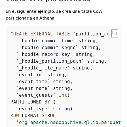
En el siguiente ejemplo, se crea una tabla CoW
particionada en Athena.
CREATE
EXTERNAL
TABLE
 `partition_cow`(

  `_hoodie_commit_time` string, 

  `_hoodie_commit_seqno` string, 

  `_hoodie_record_key` string, 

  `_hoodie_partition_path` string, 

  `_hoodie_file_name` string, 

  `event_id` string, 

  `event_time` string, 

  `event_name` string, 

  `event_guests` 
int
)

PARTITIONED 
BY
 ( 

ROW
 FORMAT SERDE 

'org.apache.hadoop.hive.ql.io.parquet.s