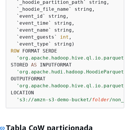
  `_hoodie_partition_path` string,

  `_hoodie_file_name` string,

  `event_id` string,

  `event_time` string,

  `event_name` string,

  `event_guests` 
int
,

ROW
 FORMAT SERDE

'org.apache.hadoop.hive.ql.io.parquet.s
STORED 
AS
 INPUTFORMAT

'org.apache.hudi.hadoop.HoodieParquetIn
OUTPUTFORMAT

'org.apache.hadoop.hive.ql.io.parquet.M
LOCATION

's3://amzn-s3-demo-bucket/
folder
/non_pa
Tabla CoW particionada