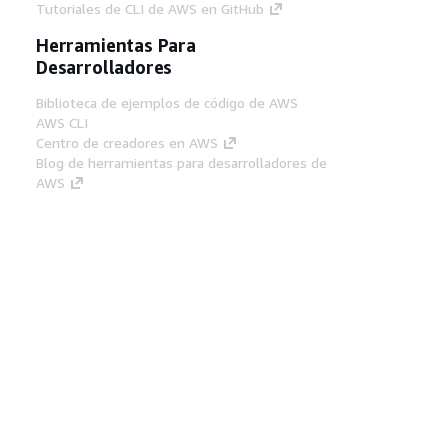
Tutoriales de CLI de AWS en GitHub
Herramientas Para
Desarrolladores
Biblioteca de ejemplos de código de AWS
AWS CLI
Centro de creadores en AWS
Blog de herramientas para desarrolladores de
AWS
Enlaces Útiles
Descarga del servidor MCP de documentación
de AWS
Inicio de sesión en la consola de AWS
AWS re:Post
Privacidad
Términos del sitio
Preferencias de
cookies
© 2026, Amazon Web Services, Inc o
sus afiliados. Todos los derechos reservados.
Español