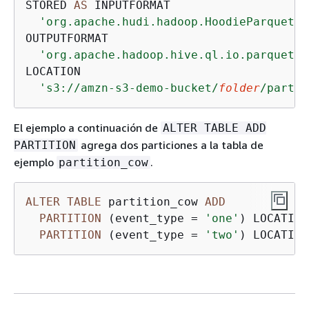
STORED 
AS
 INPUTFORMAT 

'org.apache.hudi.hadoop.HoodieParquetIn
OUTPUTFORMAT 

'org.apache.hadoop.hive.ql.io.parquet.M
LOCATION

's3://amzn-s3-demo-bucket/
folder
/partit
El ejemplo a continuación de
ALTER TABLE ADD
agrega dos particiones a la tabla de
PARTITION
ejemplo
.
partition_cow
ALTER
TABLE
 partition_cow 
ADD
PARTITION
 (event_type 
=
'one'
) LOCATION
PARTITION
 (event_type 
=
'two'
) LOCATION