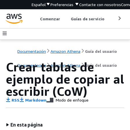
Español
Preferencias
Contacte con nosotros
Come
Comenzar
Guías de servicio
Herrami
Documentación
Amazon Athena
Guía del usuario
Crear tablas de
Documentación
Amazon Athena
Guía del usuario
ejemplo de copiar al
escribir (CoW)
RSS
Markdown
Modo de enfoque
En esta página