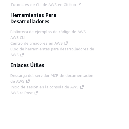
Tutoriales de CLI de AWS en GitHub
Herramientas Para
Desarrolladores
Biblioteca de ejemplos de código de AWS
AWS CLI
Centro de creadores en AWS
Blog de herramientas para desarrolladores de
AWS
Enlaces Útiles
Descarga del servidor MCP de documentación
de AWS
Inicio de sesión en la consola de AWS
AWS re:Post
Privacidad
Términos del sitio
Preferencias de
cookies
© 2026, Amazon Web Services, Inc o
sus afiliados. Todos los derechos reservados.