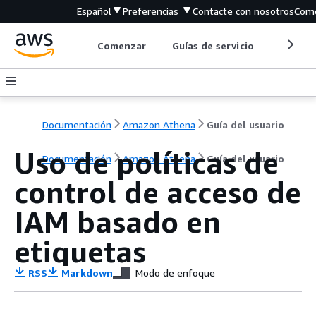
Español
Preferencias
Contacte con nosotros
Come
Comenzar
Guías de servicio
Herrami
Documentación
Amazon Athena
Guía del usuario
Uso de políticas de
Documentación
Amazon Athena
Guía del usuario
control de acceso de
IAM basado en
etiquetas
RSS
Markdown
Modo de enfoque