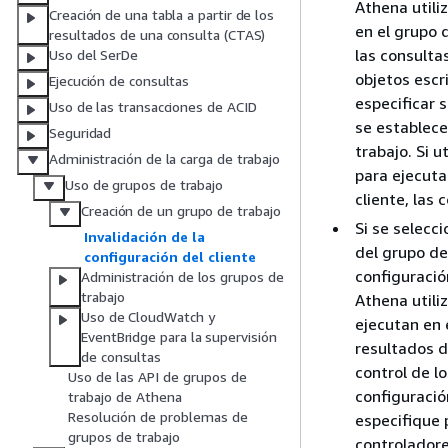
Athena utili
Creación de una tabla a partir de los
en el grupo d
resultados de una consulta (CTAS)
las consultas
Uso del SerDe
objetos escr
Ejecución de consultas
especificar 
Uso de las transacciones de ACID
se establece 
Seguridad
trabajo. Si u
Administración de la carga de trabajo
para ejecuta
Uso de grupos de trabajo
cliente, las 
Creación de un grupo de trabajo
Si se selecc
Invalidación de la
del grupo de 
configuración del cliente
configuració
Administración de los grupos de
trabajo
Athena utili
Uso de CloudWatch y
ejecutan en e
EventBridge para la supervisión
resultados de
de consultas
control de l
Uso de las API de grupos de
configuració
trabajo de Athena
Resolución de problemas de
especifique p
grupos de trabajo
controladore