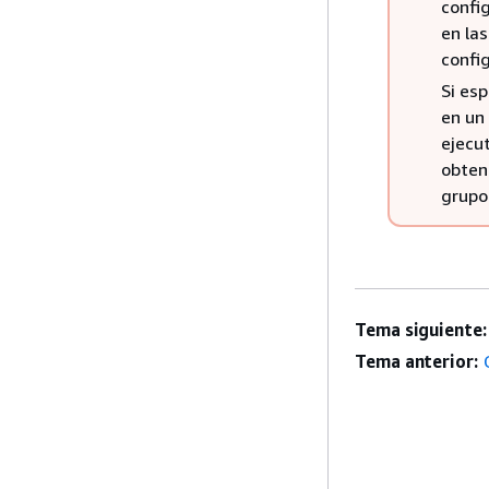
config
en las
confi
Si esp
en un 
ejecut
obten
grupo
Tema siguiente:
Tema anterior: