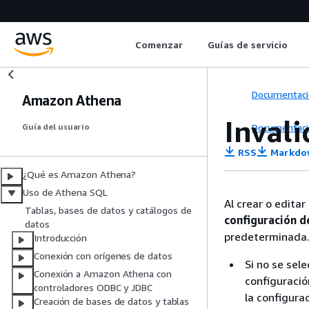
Comenzar
Guías de servicio
Documentaci
Amazon Athena
Invali
Documentaci
Guía del usuario
RSS
Markdo
¿Qué es Amazon Athena?
Uso de Athena SQL
Al crear o edita
Tablas, bases de datos y catálogos de
configuración de
datos
predeterminada. 
Introducción
Conexión con orígenes de datos
Si no se sel
Conexión a Amazon Athena con
configuración
controladores ODBC y JDBC
la configura
Creación de bases de datos y tablas