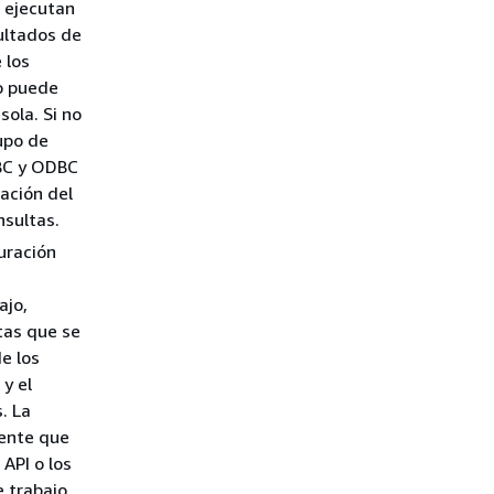
e ejecutan
sultados de
 los
io puede
sola. Si no
rupo de
DBC y ODBC
ración del
nsultas.
guración
ajo,
tas que se
de los
 y el
. La
iente que
 API o los
e trabajo