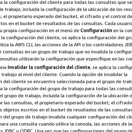
za la configuración del cliente para todas las consultas que s
e trabajo, incluida la configuración de la ubicación de los re
, el propietario esperado del bucket, el cifrado y el control de
itos en el bucket de resultados de las consultas. Cada usuar
su propia configuración en el menú de
Configuración
en la con
la configuración del cliente, se aplica la configuración del g
tiliza la AWS CLI, las acciones de la API o los controladores J
r consultas en un grupo de trabajo que no invalida la configu
consultas utilizarán la configuración que especifique en las co
iona
Invalidar la configuración del cliente
, se aplica la confi
trabajo al nivel del cliente. Cuando la opción de invalidar la
n del cliente se encuentra seleccionada para el grupo de trab
za la configuración del grupo de trabajo para todas las consul
l grupo de trabajo, incluida la configuración de la ubicación 
 las consultas, el propietario esperado del bucket, el cifrado
os objetos escritos en el bucket de resultados de las consultas
n del grupo de trabajo invalida cualquier configuración del cl
ara una consulta cuando utilice la consola, las acciones de la
s JDBC u ODBC. Una vez que las configuraciones del grupo d