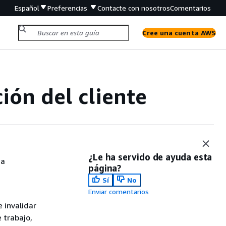
Español
Preferencias
Contacte con nosotros
Comentarios
Cree una cuenta AWS
ión del cliente
¿Le ha servido de ayuda esta
ma
página?
Sí
No
Enviar comentarios
e invalidar
 trabajo,