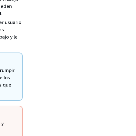
pueden
I.
er usuario
as
bajo y le
rrumpir
e los
s que
 y