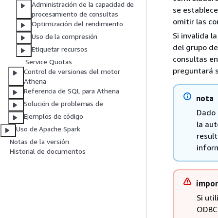
Administración de la capacidad de
se establece
procesamiento de consultas
omitir las co
Optimización del rendimiento
Si invalida l
Uso de la compresión
del grupo de
Etiquetar recursos
consultas en 
Service Quotas
preguntará s
Control de versiones del motor
Athena
Referencia de SQL para Athena
nota
Solución de problemas de
Dado q
Ejemplos de código
la au
Uso de Apache Spark
resul
Notas de la versión
inform
Historial de documentos
impor
Si uti
ODBC 