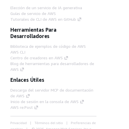
Elección de un servicio de IA generativa
Guías de servicio de AWS
Tutoriales de CLI de AWS en GitHub
Herramientas Para
Desarrolladores
Biblioteca de ejemplos de código de AWS
AWS CLI
Centro de creadores en AWS
Blog de herramientas para desarrolladores de
AWS
Enlaces Útiles
Descarga del servidor MCP de documentación
de AWS
Inicio de sesión en la consola de AWS
AWS re:Post
Privacidad
Términos del sitio
Preferencias de
cookies
© 2026, Amazon Web Services, Inc o