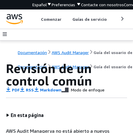
Español
Preferencias
Contacte con nosotros
Come
Comenzar
Guías de servicio
Herrami
Documentación
AWS Audit Manager
Guía del usuario de
Revisión de un
Documentación
AWS Audit Manager
Guía del usuario de
control común
PDF
RSS
Markdown
Modo de enfoque
En esta página
AWS Audit Managerya no está abierto a nuevos