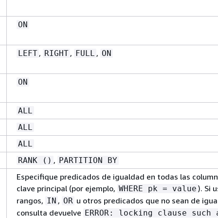
ON
,
,
,
LEFT
RIGHT
FULL
ON
ON
ALL
ALL
ALL
,
RANK ()
PARTITION BY
Especifique predicados de igualdad en todas las colum
clave principal (por ejemplo,
). Si 
WHERE pk = value
rangos,
,
u otros predicados que no sean de igua
IN
OR
consulta devuelve
ERROR: locking clause such 