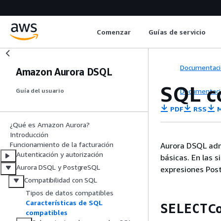
Comenzar
Guías de servicio
Documentaci
Amazon Aurora DSQL
SQL c
Documentaci
Guía del usuario
PDF
RSS
M
¿Qué es Amazon Aurora?
Introducción
Funcionamiento de la facturación
Aurora DSQL adm
Autenticación y autorización
básicas. En las 
Aurora DSQL y PostgreSQL
expresiones Post
Compatibilidad con SQL
Tipos de datos compatibles
Características de SQL
C
SELECT
compatibles