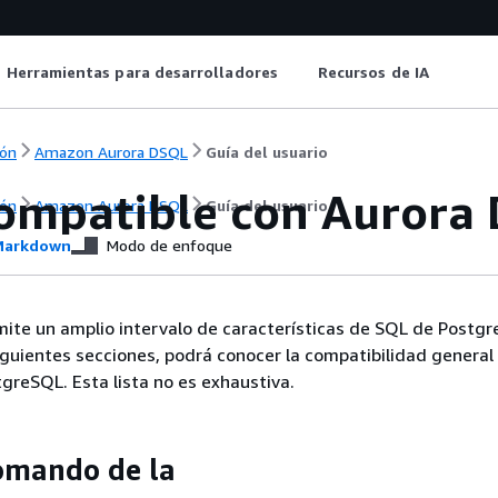
Herramientas para desarrolladores
Recursos de IA
ón
Amazon Aurora DSQL
Guía del usuario
ompatible con Aurora
ón
Amazon Aurora DSQL
Guía del usuario
arkdown
Modo de enfoque
ite un amplio intervalo de características de SQL de Postg
siguientes secciones, podrá conocer la compatibilidad general
greSQL. Esta lista no es exhaustiva.
omando de la