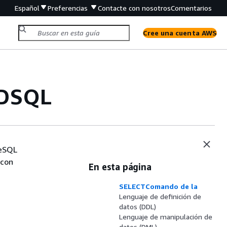
Español
Preferencias
Contacte con nosotros
Comentarios
Cree una cuenta AWS
 DSQL
reSQL
 con
En esta página
SELECTComando de la
Lenguaje de definición de
datos (DDL)
Lenguaje de manipulación de
datos (DML)