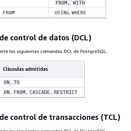
FROM, WITH
,
FROM
USING
WHERE
de control de datos (DCL)
ite los siguientes comandos DCL de PostgreSQL.
Cláusulas admitidas
,
ON
TO
,
,
,
ON
FROM
CASCADE
RESTRICT
de control de transacciones (TCL)
ite los siguientes comandos TCL de PostgreSQL.