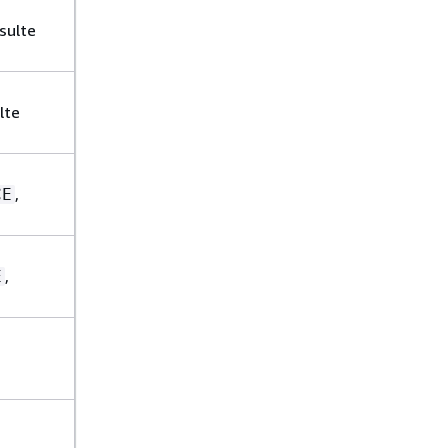
nsulte
lte
,
CE
,
E