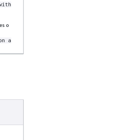
with
es o
on a