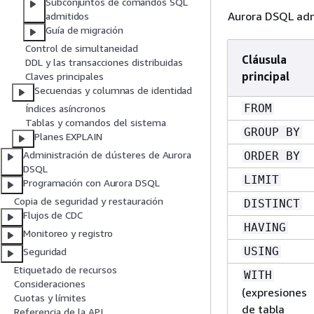
Subconjuntos de comandos SQL
Aurora DSQL adm
admitidos
Guía de migración
Control de simultaneidad
Cláusula
DDL y las transacciones distribuidas
principal
Claves principales
Secuencias y columnas de identidad
FROM
Índices asíncronos
Tablas y comandos del sistema
GROUP BY
Planes EXPLAIN
Administración de clústeres de Aurora
ORDER BY
DSQL
LIMIT
Programación con Aurora DSQL
Copia de seguridad y restauración
DISTINCT
Flujos de CDC
HAVING
Monitoreo y registro
USING
Seguridad
Etiquetado de recursos
WITH
Consideraciones
(expresiones
Cuotas y límites
de tabla
Referencia de la API