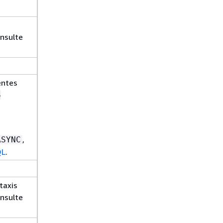
onsulte
entes
S
,
ASYNC
QL
.
taxis
onsulte