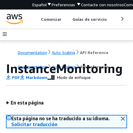
Español
Preferencias
Contacte con nosotros
Come
Comenzar
Guías de servicio
Herrami
Documentation
Auto Scaling
API Reference
InstanceMonitoring
Documentation
Auto Scaling
API Reference
PDF
Markdown
Modo de enfoque
En esta página
Esta página no se ha traducido a su idioma.
Solicitar traducción