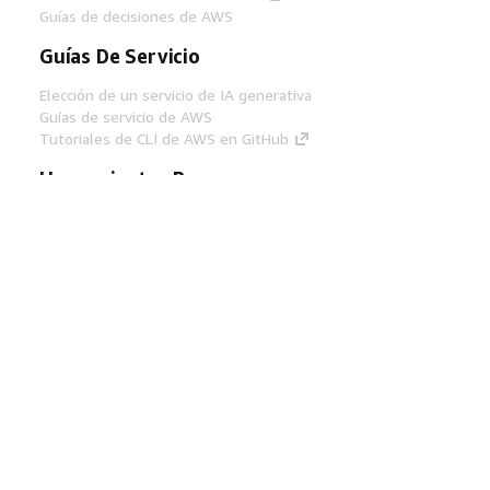
Guías de decisiones de AWS
Guías De Servicio
Elección de un servicio de IA generativa
Guías de servicio de AWS
Tutoriales de CLI de AWS en GitHub
Herramientas Para
Desarrolladores
Biblioteca de ejemplos de código de AWS
AWS CLI
Centro de creadores en AWS
Blog de herramientas para desarrolladores de
AWS
Enlaces Útiles
Descarga del servidor MCP de documentación
de AWS
Inicio de sesión en la consola de AWS
AWS re:Post