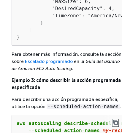
            "MaxSize": 6,

            "DesiredCapacity": 4,

            "TimeZone": "America/New_Yor
        }

    ]

}
Para obtener más información, consulte la sección
sobre
Escalado programado
en la
Guía del usuario
de Amazon EC2 Auto Scaling
.
Ejemplo 3: cómo describir la acción programada
especificada
Para describir una acción programada específica,
utilice la opción
.
--scheduled-action-names
aws autoscaling describe-scheduled-actio
    --scheduled-action-names 
my
-recurri