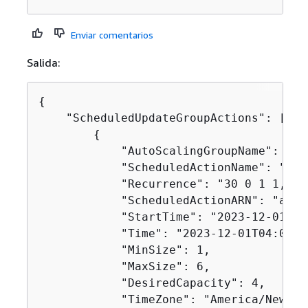
Enviar comentarios
Salida:
{
    "ScheduledUpdateGroupActions": [

{
            "AutoScalingGroupName": "my-
            "ScheduledActionName": "my-
            "Recurrence": "30 0 1 1,6,12
            "ScheduledActionARN": "arn:
            "StartTime": "2023-12-01T04:
            "Time": "2023-12-01T04:00:00
            "MinSize": 1,

            "MaxSize": 6,

            "DesiredCapacity": 4,

            "TimeZone": "America/New_Yor