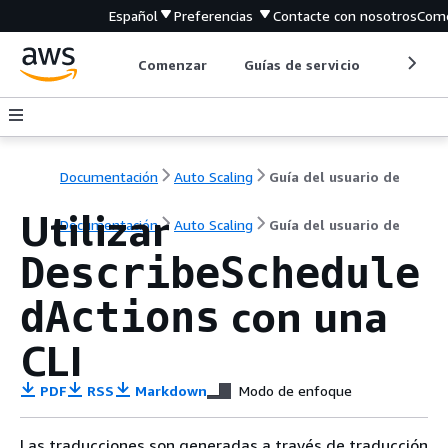
Español
Preferencias
Contacte con nosotros
Come
Comenzar
Guías de servicio
Herrami
Documentación
Auto Scaling
Guía del usuario de
Utilizar
Documentación
Auto Scaling
Guía del usuario de
DescribeSchedule
con una
dActions
CLI
PDF
RSS
Markdown
Modo de enfoque
Las traducciones son generadas a través de traducción