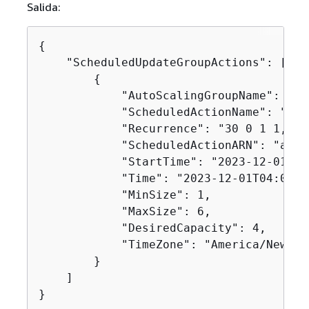
Salida:
{
    "ScheduledUpdateGroupActions": [

{
            "AutoScalingGroupName": "my-
            "ScheduledActionName": "my-
            "Recurrence": "30 0 1 1,6,12
            "ScheduledActionARN": "arn:
            "StartTime": "2023-12-01T04:
            "Time": "2023-12-01T04:00:00
            "MinSize": 1,

            "MaxSize": 6,

            "DesiredCapacity": 4,

            "TimeZone": "America/New_Yor
        }

    ]

}