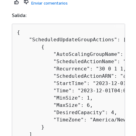
Enviar comentarios
Salida:
{
    "ScheduledUpdateGroupActions": [

{
            "AutoScalingGroupName": "my-
            "ScheduledActionName": "my-
            "Recurrence": "30 0 1 1,6,12
            "ScheduledActionARN": "arn:
            "StartTime": "2023-12-01T04:
            "Time": "2023-12-01T04:00:00
            "MinSize": 1,

            "MaxSize": 6,

            "DesiredCapacity": 4,

            "TimeZone": "America/New_Yor
        }

    ]
