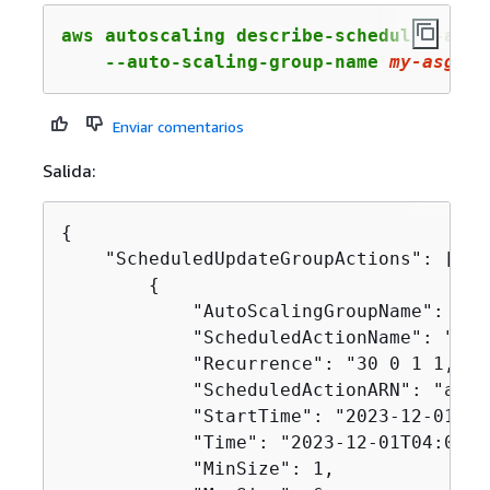
aws autoscaling describe-scheduled-actio
    --auto-scaling-group-name 
my
-asg
Enviar comentarios
Salida:
{
    "ScheduledUpdateGroupActions": [

{
            "AutoScalingGroupName": "my-
            "ScheduledActionName": "my-
            "Recurrence": "30 0 1 1,6,12
            "ScheduledActionARN": "arn:
            "StartTime": "2023-12-01T04:
            "Time": "2023-12-01T04:00:00
            "MinSize": 1,
