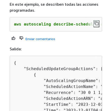
En este ejemplo, se describen todas las acciones
programadas.
aws autoscaling describe-scheduled-acti
Enviar comentarios
Salida:
{
    "ScheduledUpdateGroupActions": [

{
            "AutoScalingGroupName": "my-
            "ScheduledActionName": "my-
            "Recurrence": "30 0 1 1,6,12
            "ScheduledActionARN": "arn:
            "StartTime": "2023-12-01T04:
            "Time": "2023-12-01T04:00:00