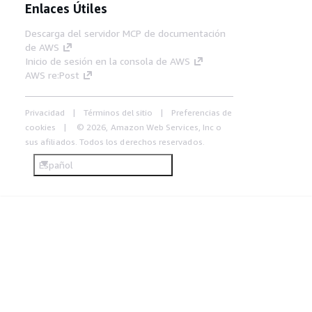
Enlaces Útiles
Descarga del servidor MCP de documentación
de AWS
Inicio de sesión en la consola de AWS
AWS re:Post
Privacidad
Términos del sitio
Preferencias de
cookies
© 2026, Amazon Web Services, Inc o
sus afiliados. Todos los derechos reservados.
Español