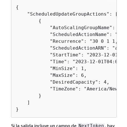
{
    "ScheduledUpdateGroupActions": [

{
            "AutoScalingGroupName": "my-
            "ScheduledActionName": "my-
            "Recurrence": "30 0 1 1,6,12
            "ScheduledActionARN": "arn:
            "StartTime": "2023-12-01T04:
            "Time": "2023-12-01T04:00:00
            "MinSize": 1,

            "MaxSize": 6,

            "DesiredCapacity": 4,

            "TimeZone": "America/New_Yor
        }

    ]

}
Si la salida incluye un campo de
, hay
NextToken