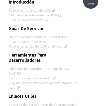
Introducción
arriba
Tutoriales prácticos de AWS
Biblioteca de soluciones de AWS
Guías de decisiones de AWS
Guías De Servicio
Elección de un servicio de IA generativa
Guías de servicio de AWS
Tutoriales de CLI de AWS en GitHub
Herramientas Para
Desarrolladores
Biblioteca de ejemplos de código de AWS
AWS CLI
Centro de creadores en AWS
Blog de herramientas para desarrolladores de
AWS
Enlaces Útiles
Descarga del servidor MCP de documentación