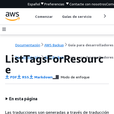
Español
Preferencias
Contacte con nosotros
Come
Comenzar
Guías de servicio
Herrami
Documentación
AWS Backup
Guía para desarrolladores
ListTagsForResourc
Documentación
AWS Backup
Guía para desarrolladores
e
PDF
RSS
Markdown
Modo de enfoque
En esta página
Las traducciones son generadas a través de traducción