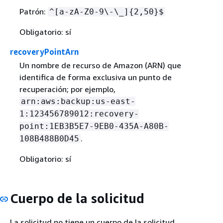
Patrón:
^[a-zA-Z0-9\-\_]
{
2,50}$
Obligatorio: sí
recoveryPointArn
Un nombre de recurso de Amazon (ARN) que
identifica de forma exclusiva un punto de
recuperación; por ejemplo,
arn:aws:backup:us-east-
1:123456789012:recovery-
point:1EB3B5E7-9EB0-435A-A80B-
.
108B488B0D45
Obligatorio: sí
Cuerpo de la solicitud
La solicitud no tiene un cuerpo de la solicitud.