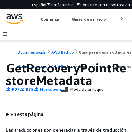
Español
Preferencias
Contacte con nosotros
Come
Comenzar
Guías de servicio
Herrami
Documentación
AWS Backup
Guía para desarrolladores
GetRecoveryPointRe
Documentación
AWS Backup
Guía para desarrolladores
storeMetadata
PDF
RSS
Markdown
Modo de enfoque
En esta página
Las traducciones son generadas a través de traducción