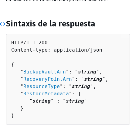
Sintaxis de la respuesta
HTTP/1.1 200

Content-type: application/json

{
   "
BackupVaultArn
": "
string
",

   "
RecoveryPointArn
": "
string
",

   "
ResourceType
": "
string
",

   "
RestoreMetadata
": 
{
      "
string
" : "
string
" 

   }

}