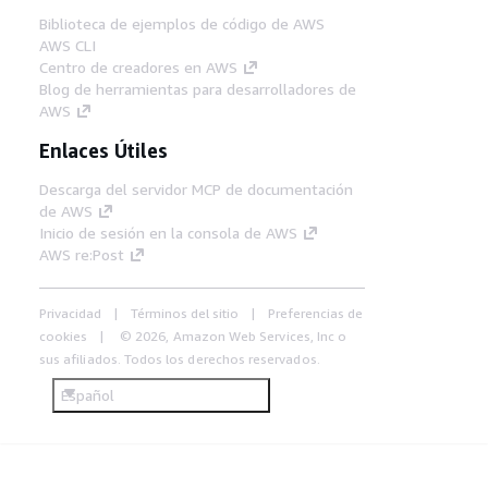
Biblioteca de ejemplos de código de AWS
AWS CLI
Centro de creadores en AWS
Blog de herramientas para desarrolladores de
AWS
Enlaces Útiles
Descarga del servidor MCP de documentación
de AWS
Inicio de sesión en la consola de AWS
AWS re:Post
Privacidad
Términos del sitio
Preferencias de
cookies
© 2026, Amazon Web Services, Inc o
sus afiliados. Todos los derechos reservados.
Español