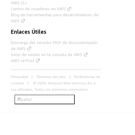
AWS CLI
Centro de creadores en AWS
Blog de herramientas para desarrolladores de
AWS
Enlaces Útiles
Descarga del servidor MCP de documentación
de AWS
Inicio de sesión en la consola de AWS
AWS re:Post
Privacidad
Términos del sitio
Preferencias de
cookies
© 2026, Amazon Web Services, Inc o
sus afiliados. Todos los derechos reservados.
Español