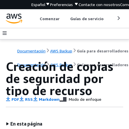
Español
Preferencias
Contacte con nosotros
Come
Comenzar
Guías de servicio
Herrami
Documentación
AWS Backup
Guía para desarrolladores
Creación de copias
Documentación
AWS Backup
Guía para desarrolladores
de seguridad por
tipo de recurso
PDF
RSS
Markdown
Modo de enfoque
En esta página