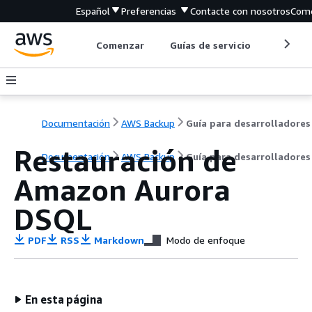
Español
Preferencias
Contacte con nosotros
Come
Comenzar
Guías de servicio
Herrami
Documentación
AWS Backup
Guía para desarrolladores
Restauración de
Documentación
AWS Backup
Guía para desarrolladores
Amazon Aurora
DSQL
PDF
RSS
Markdown
Modo de enfoque
En esta página