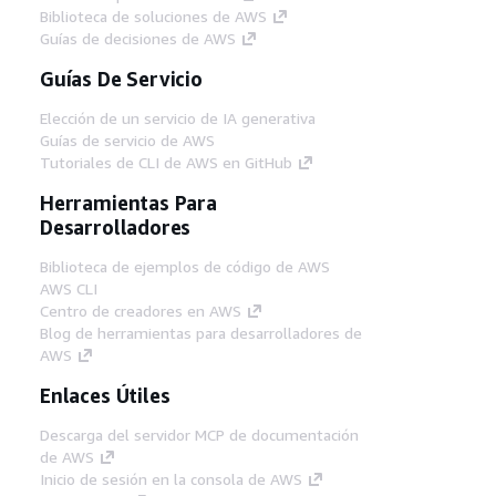
Biblioteca de soluciones de AWS
Guías de decisiones de AWS
Guías De Servicio
Elección de un servicio de IA generativa
Guías de servicio de AWS
Tutoriales de CLI de AWS en GitHub
Herramientas Para
Desarrolladores
Biblioteca de ejemplos de código de AWS
AWS CLI
Centro de creadores en AWS
Blog de herramientas para desarrolladores de
AWS
Enlaces Útiles
Descarga del servidor MCP de documentación
de AWS
Inicio de sesión en la consola de AWS