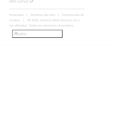
AWS re:Post
Privacidad
Términos del sitio
Preferencias de
cookies
© 2026, Amazon Web Services, Inc o
sus afiliados. Todos los derechos reservados.
Español