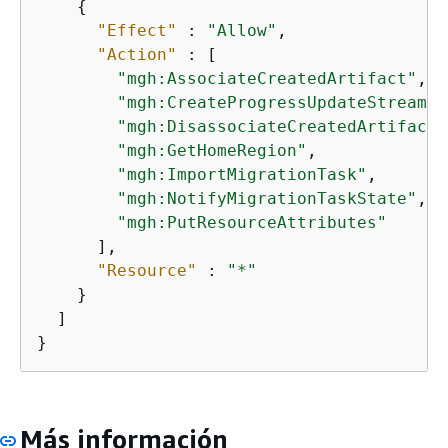
{
"Effect"
 : 
"Allow"
,

"Action"
 : [

"mgh:AssociateCreatedArtifact"
,

"mgh:CreateProgressUpdateStream"
,

"mgh:DisassociateCreatedArtifact"
"mgh:GetHomeRegion"
,

"mgh:ImportMigrationTask"
,

"mgh:NotifyMigrationTaskState"
,

"mgh:PutResourceAttributes"
      ],

"Resource"
 : 
"*"
    }

  ]

}
Más información