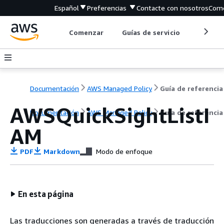
Español
Preferencias
Contacte con nosotros
Come
Comenzar
Guías de servicio
Herrami
Documentación
AWS Managed Policy
Guía de referencia
AWSQuickSightListI
Documentación
AWS Managed Policy
Guía de referencia
AM
PDF
Markdown
Modo de enfoque
En esta página
Las traducciones son generadas a través de traducción