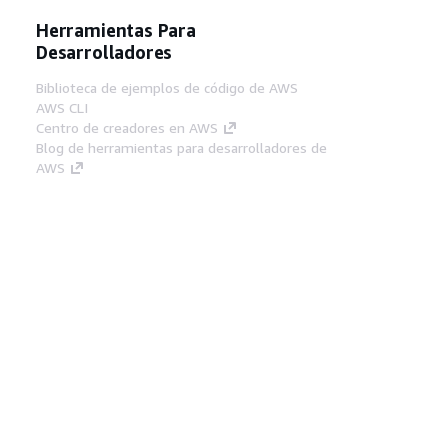
Herramientas Para
Desarrolladores
Biblioteca de ejemplos de código de AWS
AWS CLI
Centro de creadores en AWS
Blog de herramientas para desarrolladores de
AWS
Enlaces Útiles
Descarga del servidor MCP de documentación
de AWS
Inicio de sesión en la consola de AWS
AWS re:Post
Privacidad
Términos del sitio
Preferencias de
cookies
© 2026, Amazon Web Services, Inc o
sus afiliados. Todos los derechos reservados.
Español