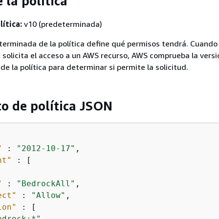
 la política
lítica:
v10 (predeterminada)
terminada de la política define qué permisos tendrá. Cuando 
ca solicita el acceso a un AWS recurso, AWS comprueba la versi
e la política para determinar si permite la solicitud.
 de política JSON
"
 : 
"2012-10-17"
,

nt"
 : [

"
 : 
"BedrockAll"
,

ect"
 : 
"Allow"
,

ion"
 : [

edrock:*"