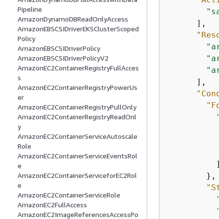
Pipeline
"s
AmazonDynamoDBReadOnlyAccess
      ],

AmazonEBSCSIDriverEKSClusterScoped
"Res
Policy
"a
AmazonEBSCSIDriverPolicy
"a
AmazonEBSCSIDriverPolicyV2
AmazonEC2ContainerRegistryFullAcces
"a
s
      ],

AmazonEC2ContainerRegistryPowerUs
"Con
er
"F
AmazonEC2ContainerRegistryPullOnly
AmazonEC2ContainerRegistryReadOnl
y
AmazonEC2ContainerServiceAutoscale
Role
AmazonEC2ContainerServiceEventsRol
          ]
e
        },

AmazonEC2ContainerServiceforEC2Rol
e
"S
AmazonEC2ContainerServiceRole
AmazonEC2FullAccess
AmazonEC2ImageReferencesAccessPo