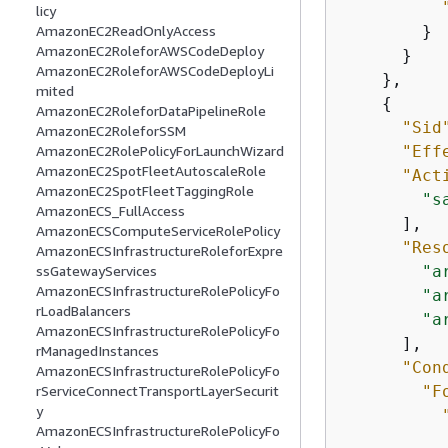
licy
        }

AmazonEC2ReadOnlyAccess
AmazonEC2RoleforAWSCodeDeploy
      }

AmazonEC2RoleforAWSCodeDeployLi
    },

mited
{
AmazonEC2RoleforDataPipelineRole
"Sid
AmazonEC2RoleforSSM
"Eff
AmazonEC2RolePolicyForLaunchWizard
AmazonEC2SpotFleetAutoscaleRole
"Act
AmazonEC2SpotFleetTaggingRole
"s
AmazonECS_FullAccess
      ],

AmazonECSComputeServiceRolePolicy
"Res
AmazonECSInfrastructureRoleforExpre
"a
ssGatewayServices
AmazonECSInfrastructureRolePolicyFo
"a
rLoadBalancers
"a
AmazonECSInfrastructureRolePolicyFo
      ],

rManagedInstances
"Con
AmazonECSInfrastructureRolePolicyFo
"F
rServiceConnectTransportLayerSecurit
y
AmazonECSInfrastructureRolePolicyFo