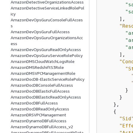
AmazonDetectiveOrganizationsAccess
"s
AmazonDetectiveServiceLinkedRolePol
"s
icy
      ],

AmazonDevOpsGuruConsoleFullAcces
"Res
s
AmazonDevOpsGuruFullAccess
"a
AmazonDevOpsGuruOrganizationsAcc
"a
ess
"a
AmazonDevOpsGuruReadOnlyAccess
      ],

AmazonDevOpsGuruServiceRolePolicy
"Con
AmazonDMSCloudWatchLogsRole
AmazonDMSRedshiftS3Role
"S
AmazonDMSVPCManagementRole
AmazonDocDB-ElasticServiceRolePolicy
AmazonDocDBConsoleFullAccess
        }

AmazonDocDBElasticFullAccess
      }

AmazonDocDBElasticReadOnlyAccess
AmazonDocDBFullAccess
    },

AmazonDocDBReadOnlyAccess
{
AmazonDRSVPCManagement
"Sid
AmazonDynamoDBFullAccess
"Eff
AmazonDynamoDBFullAccess_v2
"Act
AmazonDynamoDBFullAccesswithData