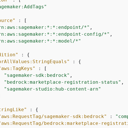
agemaker:AddTags"
ource"
 : [

rn:aws:sagemaker:*:*:endpoint/*"
,

rn:aws:sagemaker:*:*:endpoint-config/*"
,

rn:aws:sagemaker:*:*:model/*"
dition"
 : 
{
orAllValues:StringEquals"
 : 
{
"aws:TagKeys"
 : [

"sagemaker-sdk:bedrock"
,

"bedrock:marketplace-registration-status"
,

"sagemaker-studio:hub-content-arn"


tringLike"
 : 
{
"aws:RequestTag/sagemaker-sdk:bedrock"
 : 
"com
"aws:RequestTag/bedrock:marketplace-registrat