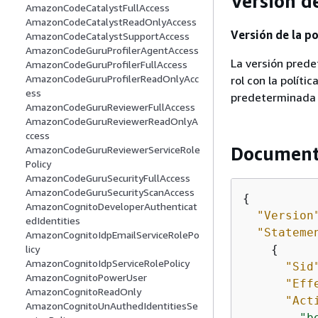
Versión de
AmazonCodeCatalystFullAccess
AmazonCodeCatalystReadOnlyAccess
Versión de la po
AmazonCodeCatalystSupportAccess
AmazonCodeGuruProfilerAgentAccess
La versión prede
AmazonCodeGuruProfilerFullAccess
AmazonCodeGuruProfilerReadOnlyAcc
rol con la políti
ess
predeterminada d
AmazonCodeGuruReviewerFullAccess
AmazonCodeGuruReviewerReadOnlyA
ccess
Documento
AmazonCodeGuruReviewerServiceRole
Policy
AmazonCodeGuruSecurityFullAccess
AmazonCodeGuruSecurityScanAccess
{
AmazonCognitoDeveloperAuthenticat
"Version
edIdentities
"Stateme
AmazonCognitoIdpEmailServiceRolePo
{
licy
AmazonCognitoIdpServiceRolePolicy
"Sid
AmazonCognitoPowerUser
"Eff
AmazonCognitoReadOnly
"Act
AmazonCognitoUnAuthedIdentitiesSe
"b