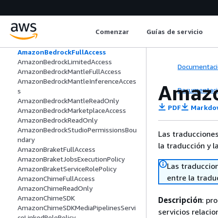
AmazonAuroraDSQLFullAccess
AmazonAuroraDSQLReadOnlyAccess
AmazonBedrockAgentCoreMemoryBed
Comenzar
Guías de servicio
rockModelInferenceExecutionRolePolic
y
AmazonBedrockFullAccess
AmazonBedrockLimitedAccess
Documentaci
AmazonBedrockMantleFullAccess
AmazonBedrockMantleInferenceAcces
Amazo
Documentaci
s
AmazonBedrockMantleReadOnly
PDF
Markdo
AmazonBedrockMarketplaceAccess
AmazonBedrockReadOnly
AmazonBedrockStudioPermissionsBou
Las traducciones
ndary
la traducción y l
AmazonBraketFullAccess
AmazonBraketJobsExecutionPolicy
Las traduccio
AmazonBraketServiceRolePolicy
entre la traduc
AmazonChimeFullAccess
AmazonChimeReadOnly
AmazonChimeSDK
Descripción
: pr
AmazonChimeSDKMediaPipelinesServi
servicios relaci
ceLinkedRolePolicy