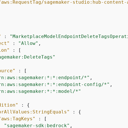
"aws:RequestTag/sagemaker-studio:hub-content-
"
 : 
"MarketplaceModelEndpointDeleteTagsOperat
ect"
 : 
"Allow"
,

ion"
 : [

agemaker:DeleteTags"
ource"
 : [

rn:aws:sagemaker:*:*:endpoint/*"
,

rn:aws:sagemaker:*:*:endpoint-config/*"
,

rn:aws:sagemaker:*:*:model/*"
dition"
 : 
{
orAllValues:StringEquals"
 : 
{
"aws:TagKeys"
 : [

"sagemaker-sdk:bedrock"
,
