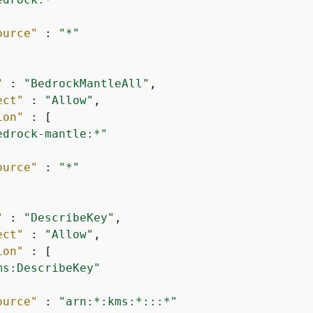
ource"
 : 
"*"
"
 : 
"BedrockMantleAll"
,

ect"
 : 
"Allow"
,

ion"
 : [

edrock-mantle:*"
ource"
 : 
"*"
"
 : 
"DescribeKey"
,

ect"
 : 
"Allow"
,

ion"
 : [

ms:DescribeKey"
ource"
 : 
"arn:*:kms:*:::*"