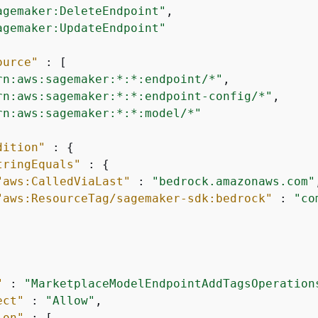
agemaker:DeleteEndpoint"
,

agemaker:UpdateEndpoint"
ource"
 : [

rn:aws:sagemaker:*:*:endpoint/*"
,

rn:aws:sagemaker:*:*:endpoint-config/*"
,

rn:aws:sagemaker:*:*:model/*"
dition"
 : 
{
tringEquals"
 : 
{
"aws:CalledViaLast"
 : 
"bedrock.amazonaws.com"
"aws:ResourceTag/sagemaker-sdk:bedrock"
 : 
"co
"
 : 
"MarketplaceModelEndpointAddTagsOperation
ect"
 : 
"Allow"
,

ion"
 : [
