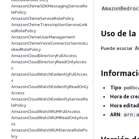
AmazonChimeSDKMessagingServiceRo
AmazonBedroc
lePolicy
AmazonChimeServiceRolePolicy
AmazonChimeTranscriptionServiceLink
edRolePolicy
Uso de la 
AmazonChimeUserManagement
AmazonChimeVoiceConnectorServiceLi
Puede asociar
A
nkedRolePolicy
AmazonCloudDirectoryFullAccess
AmazonCloudDirectoryReadOnlyAcces
s
Informaci
AmazonCloudWatchEvidentlyFullAcces
s
AmazonCloudWatchEvidentlyReadOnly
Tipo
: polít
Access
Hora de cre
AmazonCloudWatchEvidentlyServiceRo
Hora editad
lePolicy
AmazonCloudWatchRUMFullAccess
ARN
:
arn:
AmazonCloudWatchRUMReadOnlyAcce
ss
AmazonCloudWatchRUMServiceRolePo
licy