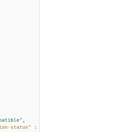
patible"
,

ion-status"
 : 
"registered"
,
