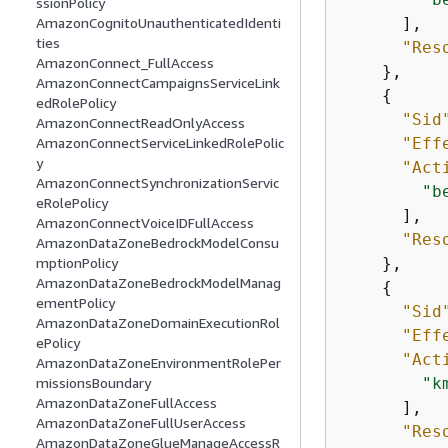
ssionPolicy
      ],

AmazonCognitoUnauthenticatedIdenti
ties
"Res
AmazonConnect_FullAccess
    },

AmazonConnectCampaignsServiceLink
{
edRolePolicy
"Sid
AmazonConnectReadOnlyAccess
"Eff
AmazonConnectServiceLinkedRolePolic
y
"Act
AmazonConnectSynchronizationServic
"b
eRolePolicy
      ],

AmazonConnectVoiceIDFullAccess
"Res
AmazonDataZoneBedrockModelConsu
    },

mptionPolicy
AmazonDataZoneBedrockModelManag
{
ementPolicy
"Sid
AmazonDataZoneDomainExecutionRol
"Eff
ePolicy
"Act
AmazonDataZoneEnvironmentRolePer
"k
missionsBoundary
AmazonDataZoneFullAccess
      ],

AmazonDataZoneFullUserAccess
"Res
AmazonDataZoneGlueManageAccessR