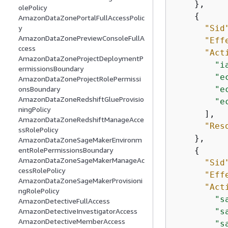
    },

olePolicy
{
AmazonDataZonePortalFullAccessPolic
"Sid
y
AmazonDataZonePreviewConsoleFullA
"Eff
ccess
"Act
AmazonDataZoneProjectDeploymentP
"i
ermissionsBoundary
"e
AmazonDataZoneProjectRolePermissi
"e
onsBoundary
AmazonDataZoneRedshiftGlueProvisio
"e
ningPolicy
      ],

AmazonDataZoneRedshiftManageAcce
"Res
ssRolePolicy
    },

AmazonDataZoneSageMakerEnvironm
{
entRolePermissionsBoundary
AmazonDataZoneSageMakerManageAc
"Sid
cessRolePolicy
"Eff
AmazonDataZoneSageMakerProvisioni
"Act
ngRolePolicy
"s
AmazonDetectiveFullAccess
"s
AmazonDetectiveInvestigatorAccess
AmazonDetectiveMemberAccess
"s