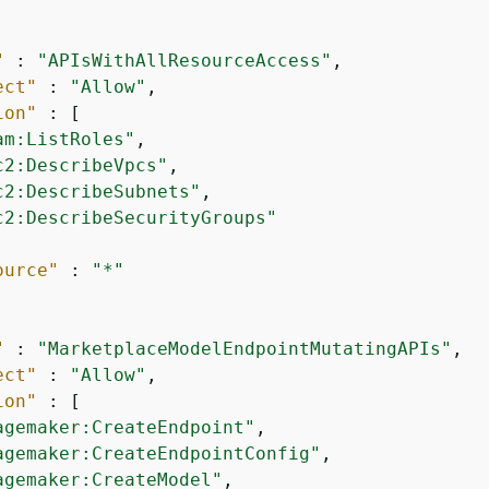
"
 : 
"APIsWithAllResourceAccess"
,

ect"
 : 
"Allow"
,

ion"
 : [

am:ListRoles"
,

c2:DescribeVpcs"
,

c2:DescribeSubnets"
,

c2:DescribeSecurityGroups"
ource"
 : 
"*"
"
 : 
"MarketplaceModelEndpointMutatingAPIs"
,

ect"
 : 
"Allow"
,

ion"
 : [

agemaker:CreateEndpoint"
,

agemaker:CreateEndpointConfig"
,

agemaker:CreateModel"
,
