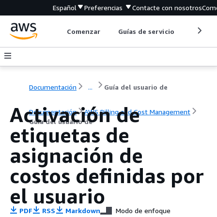
Español
Preferencias
Contacte con nosotros
Come
Comenzar
Guías de servicio
Herrami
Documentación
...
Guía del usuario de
Activación de
Documentación
AWS Billing and Cost Management
Guía del usuario de
etiquetas de
asignación de
costos definidas por
el usuario
PDF
RSS
Markdown
Modo de enfoque