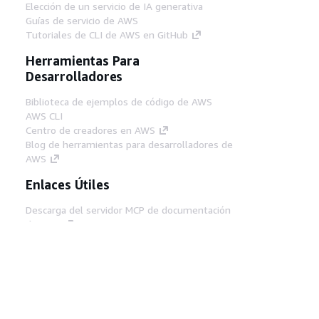
Elección de un servicio de IA generativa
Guías de servicio de AWS
Tutoriales de CLI de AWS en GitHub
Herramientas Para
Desarrolladores
Biblioteca de ejemplos de código de AWS
AWS CLI
Centro de creadores en AWS
Blog de herramientas para desarrolladores de
AWS
Enlaces Útiles
Descarga del servidor MCP de documentación
de AWS
Inicio de sesión en la consola de AWS
AWS re:Post
Privacidad
Términos del sitio
Preferencias de
cookies
© 2026, Amazon Web Services, Inc o