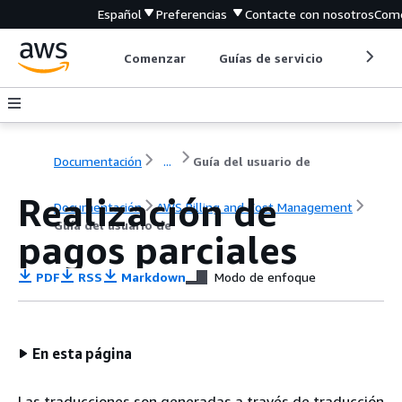
Español
Preferencias
Contacte con nosotros
Come
Comenzar
Guías de servicio
Herrami
Documentación
...
Guía del usuario de
Realización de
Documentación
AWS Billing and Cost Management
Guía del usuario de
pagos parciales
PDF
RSS
Markdown
Modo de enfoque
En esta página
Las traducciones son generadas a través de traducción