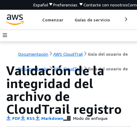
Español
Preferencias
Contacte con nosotros
Come
Comenzar
Guías de servicio
Herrami
Documentación
AWS CloudTrail
Guía del usuario de
Validación de la
Documentación
AWS CloudTrail
Guía del usuario de
integridad del
archivo de
CloudTrail registro
PDF
RSS
Markdown
Modo de enfoque