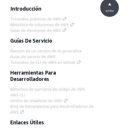
Introducción
arriba
Tutoriales prácticos de AWS
Biblioteca de soluciones de AWS
Guías de decisiones de AWS
Guías De Servicio
Elección de un servicio de IA generativa
Guías de servicio de AWS
Tutoriales de CLI de AWS en GitHub
Herramientas Para
Desarrolladores
Biblioteca de ejemplos de código de AWS
AWS CLI
Centro de creadores en AWS
Blog de herramientas para desarrolladores de
AWS
Enlaces Útiles