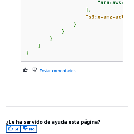
"arn:aws:clo
                    ],

"s3:x-amz-acl"
: 
                }

            }

        }

    ]

}
Enviar comentarios
¿Le ha servido de ayuda esta página?
Sí
No