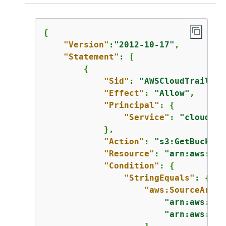
{
"Version"
:
"2012-10-17"
,

"Statement"
: [

{
"Sid"
: 
"AWSCloudTrailAcl
"Effect"
: 
"Allow"
,

"Principal"
: 
{
"Service"
: 
"cloudtra
            },

"Action"
: 
"s3:GetBucketA
"Resource"
: 
"arn:aws:s3:
"Condition"
: 
{
"StringEquals"
: 
{
"aws:SourceArn"
:
"arn:aws:clo
"arn:aws:clo