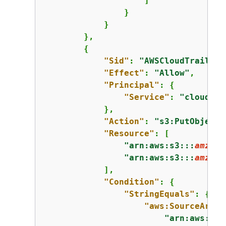
                    ]

                }

            }

        },

{
"Sid"
: 
"AWSCloudTrailWri
"Effect"
: 
"Allow"
,

"Principal"
: 
{
"Service"
: 
"cloudtra
            },

"Action"
: 
"s3:PutObject"
"Resource"
: [

"arn:aws:s3:::
amzn-s
"arn:aws:s3:::
amzn-s
            ],

"Condition"
: 
{
"StringEquals"
: 
{
"aws:SourceArn"
:
"arn:aws:clo