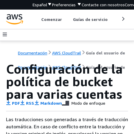
Español
Preferencias
Contacte con nosotros
Come
Comenzar
Guías de servicio
Herrami
Documentación
AWS CloudTrail
Guía del usuario de
Configuración de la
Documentación
AWS CloudTrail
Guía del usuario de
política de bucket
para varias cuentas
PDF
RSS
Markdown
Modo de enfoque
Las traducciones son generadas a través de traducción
automática. En caso de conflicto entre la traducción y
la version original de inglés, prevalecerá la version en