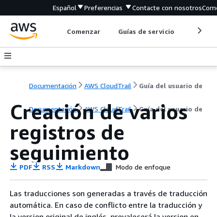
Español
Preferencias
Contacte con nosotros
Come
Comenzar
Guías de servicio
Herrami
Documentación
AWS CloudTrail
Guía del usuario de
Creación de varios
Documentación
AWS CloudTrail
Guía del usuario de
registros de
seguimiento
PDF
RSS
Markdown
Modo de enfoque
Las traducciones son generadas a través de traducción
automática. En caso de conflicto entre la traducción y
la version original de inglés, prevalecerá la version en