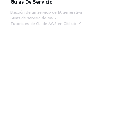
Guías De Servicio
Elección de un servicio de IA generativa
Guías de servicio de AWS
Tutoriales de CLI de AWS en GitHub
Herramientas Para
Desarrolladores
Biblioteca de ejemplos de código de AWS
AWS CLI
Centro de creadores en AWS
Blog de herramientas para desarrolladores de
AWS
Enlaces Útiles
Descarga del servidor MCP de documentación
de AWS
Inicio de sesión en la consola de AWS
AWS re:Post
Privacidad
Términos del sitio
Preferencias de