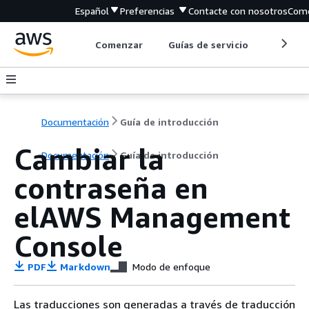
Español
Preferencias
Contacte con nosotros
Come
Comenzar
Guías de servicio
Herrami
Documentación
Guía de introducción
Cambiar la
Documentación
Guía de introducción
contraseña en
elAWS Management
Console
PDF
Markdown
Modo de enfoque
Las traducciones son generadas a través de traducción