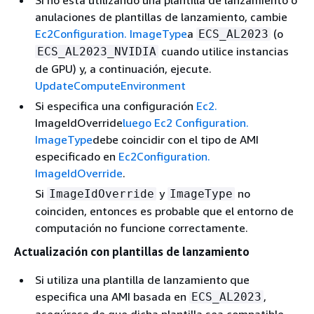
Si no está utilizando una plantilla de lanzamiento o
anulaciones de plantillas de lanzamiento, cambie
Ec2Configuration. ImageType
a
(o
ECS_AL2023
cuando utilice instancias
ECS_AL2023_NVIDIA
de GPU) y, a continuación, ejecute.
UpdateComputeEnvironment
Si especifica una configuración
Ec2.
ImageIdOverride
luego Ec2 Configuration.
ImageType
debe coincidir con el tipo de AMI
especificado en
Ec2Configuration.
ImageIdOverride
.
Si
y
no
ImageIdOverride
ImageType
coinciden, entonces es probable que el entorno de
computación no funcione correctamente.
Actualización con plantillas de lanzamiento
Si utiliza una plantilla de lanzamiento que
especifica una AMI basada en
,
ECS_AL2023