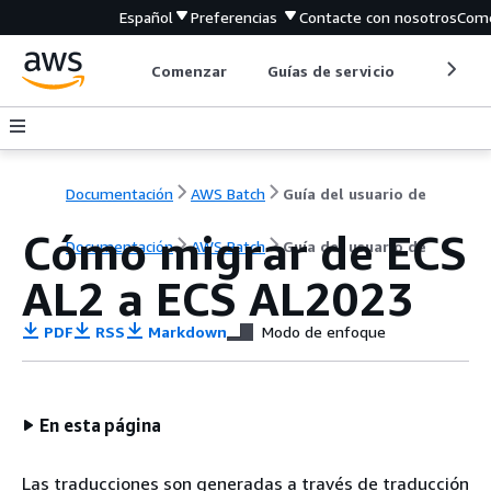
Español
Preferencias
Contacte con nosotros
Come
Comenzar
Guías de servicio
Herrami
Documentación
AWS Batch
Guía del usuario de
Cómo migrar de ECS
Documentación
AWS Batch
Guía del usuario de
AL2 a ECS AL2023
PDF
RSS
Markdown
Modo de enfoque
En esta página
Las traducciones son generadas a través de traducción