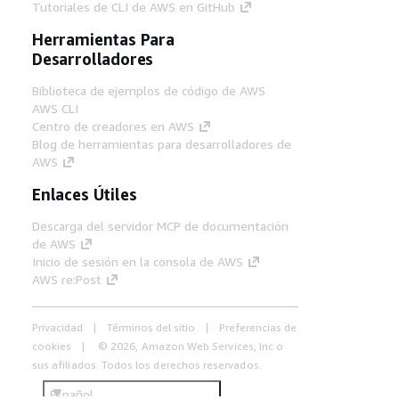
Tutoriales de CLI de AWS en GitHub
Herramientas Para
Desarrolladores
Biblioteca de ejemplos de código de AWS
AWS CLI
Centro de creadores en AWS
Blog de herramientas para desarrolladores de
AWS
Enlaces Útiles
Descarga del servidor MCP de documentación
de AWS
Inicio de sesión en la consola de AWS
AWS re:Post
Privacidad
Términos del sitio
Preferencias de
cookies
© 2026, Amazon Web Services, Inc o
sus afiliados. Todos los derechos reservados.
Español