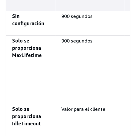
m
Sin
900 segundos
28
configuración
Solo se
900 segundos
Va
proporciona
pa
MaxLifetime
cl
Solo se
Valor para el cliente
2
proporciona
IdleTimeout