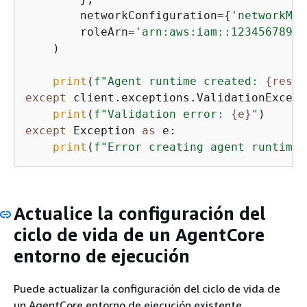
        networkConfiguration=
{
'networkMod
        roleArn=
'arn:aws:iam::12345678901
    )

print
(
f"Agent runtime created: 
{
respo
except
 client.exceptions.ValidationExcept
print
(
f"Validation error: 
{
e}
"
except
 Exception 
as
 e:

print
(
f"Error creating agent runtime:
Actualice la configuración del
ciclo de vida de un AgentCore
entorno de ejecución
Puede actualizar la configuración del ciclo de vida de
un AgentCore entorno de ejecución existente.