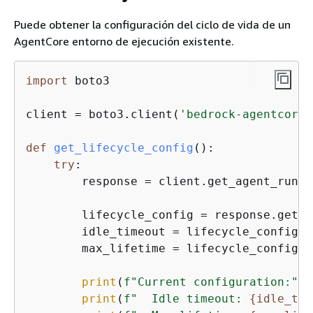
Puede obtener la configuración del ciclo de vida de un
AgentCore entorno de ejecución existente.
import
 boto3

client = boto3.client(
'bedrock-agentcore-
def
get_lifecycle_config
():
try
:

        response = client.get_agent_runti
        lifecycle_config = response.get(
'
        idle_timeout = lifecycle_config.g
        max_lifetime = lifecycle_config.g
print
(
f"Current configuration:"
)

print
(
f"  Idle timeout: 
{
idle_tim