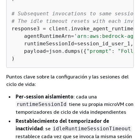
# Subsequent invocations to same session 
# The idle timeout resets with each invoc
response3 = client.invoke_agent_runtime(

    agentRuntimeArn=
'arn:aws:bedrock-agen
    runtimeSessionId=session_id_user_1,  
    payload=json.dumps(
{
"prompt"
: 
"Follow
)
Puntos clave sobre la configuración y las sesiones del
ciclo de vida:
Per-session aislamiento
: cada una
tiene su propia microVM con
runtimeSessionId
temporizadores de ciclo de vida independientes
Restablecimiento del temporizador de
inactividad
: se
idleRuntimeSessionTimeout
restablece cada vez que se invoca la misma sesión