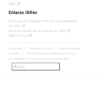
AWS
Enlaces Útiles
Descarga del servidor MCP de documentación
de AWS
Inicio de sesión en la consola de AWS
AWS re:Post
Privacidad
Términos del sitio
Preferencias de
cookies
© 2026, Amazon Web Services, Inc o
sus afiliados. Todos los derechos reservados.
Español