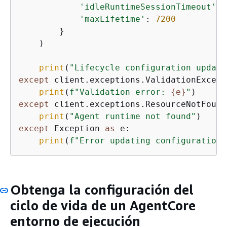
'idleRuntimeSessionTimeout'
: 
'maxLifetime'
: 
7200
        }

    )

print
(
"Lifecycle configuration update
except
 client.exceptions.ValidationExcept
print
(
f"Validation error: 
{
e}
"
except
 client.exceptions.ResourceNotFound
print
(
"Agent runtime not found"
except
 Exception 
as
 e:

print
(
f"Error updating configuration:
Obtenga la configuración del
ciclo de vida de un AgentCore
entorno de ejecución