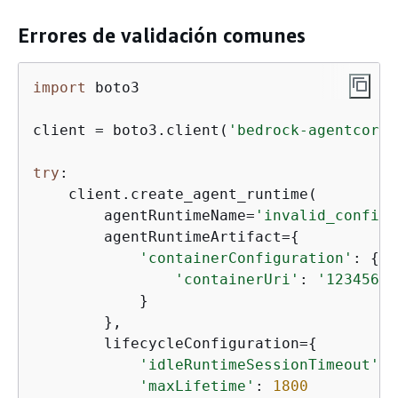
Errores de validación comunes
import
 boto3

client = boto3.client(
'bedrock-agentcore-
try
:

    client.create_agent_runtime(

        agentRuntimeName=
'invalid_config_
        agentRuntimeArtifact=
{
'containerConfiguration'
: 
{
'containerUri'
: 
'12345678
            }

        },

        lifecycleConfiguration=
{
'idleRuntimeSessionTimeout'
: 
'maxLifetime'
: 
1800