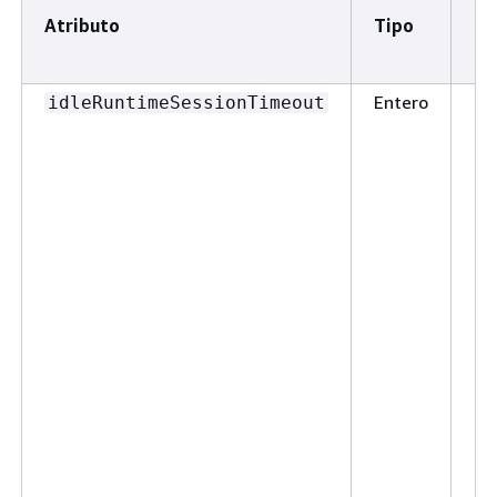
Atributo
Tipo
Ra
(s
Entero
60
idleRuntimeSessionTimeout