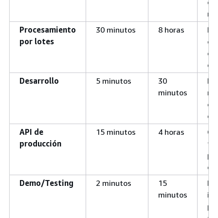
co
re
Procesamiento
30 minutos
8 horas
Pe
por lotes
op
de
du
Desarrollo
5 minutos
30
Li
minutos
rá
opt
co
API de
15 minutos
4 horas
Ca
producción
tr
pr
es
Demo/Testing
2 minutos
15
Li
minutos
in
pa