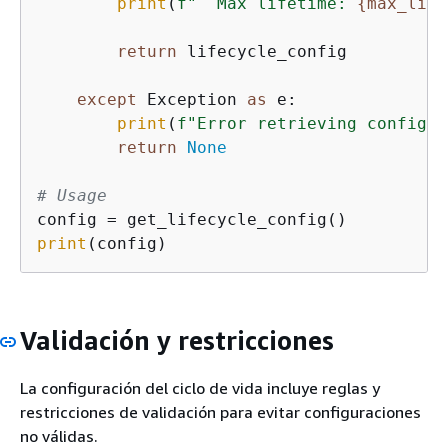
print
(
f"  Max lifetime: 
{
max_life
return
 lifecycle_config

except
 Exception 
as
 e:

print
(
f"Error retrieving configur
return
None
# Usage
print
(config)
Validación y restricciones
La configuración del ciclo de vida incluye reglas y
restricciones de validación para evitar configuraciones
no válidas.