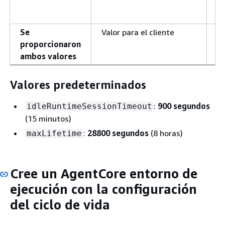
Se
Valor para el cliente
Va
proporcionaron
pa
ambos valores
cl
Valores predeterminados
:
900 segundos
idleRuntimeSessionTimeout
(15 minutos)
:
28800 segundos
(8 horas)
maxLifetime
Cree un AgentCore entorno de
ejecución con la configuración
del ciclo de vida