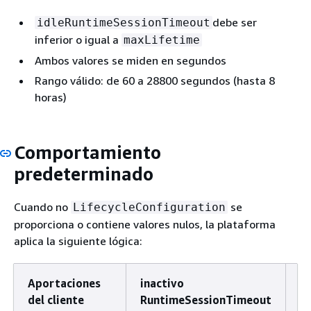
debe ser
idleRuntimeSessionTimeout
inferior o igual a
maxLifetime
Ambos valores se miden en segundos
Rango válido: de 60 a 28800 segundos (hasta 8
horas)
Comportamiento
predeterminado
Cuando no
se
LifecycleConfiguration
proporciona o contiene valores nulos, la plataforma
aplica la siguiente lógica:
Aportaciones
inactivo
V
del cliente
RuntimeSessionTimeout
út