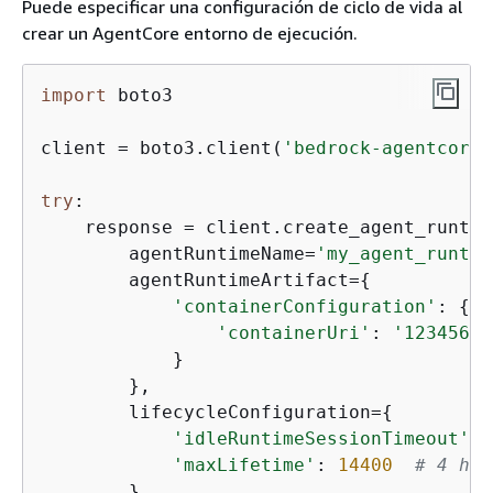
Puede especificar una configuración de ciclo de vida al
crear un AgentCore entorno de ejecución.
import
 boto3

client = boto3.client(
'bedrock-agentcore-
try
:

    response = client.create_agent_runtime
        agentRuntimeName=
'my_agent_runtim
        agentRuntimeArtifact=
{
'containerConfiguration'
: 
{
'containerUri'
: 
'12345678
            }

        },

        lifecycleConfiguration=
{
'idleRuntimeSessionTimeout'
: 
'maxLifetime'
: 
14400
# 4 hou
        },
