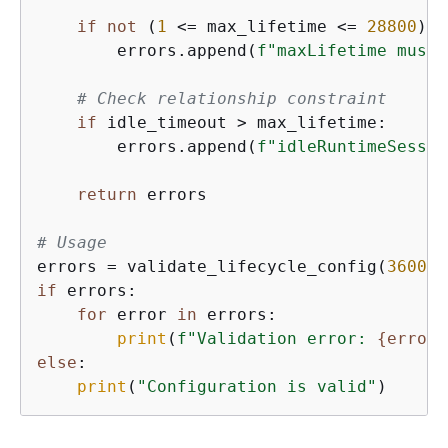
if
not
 (
1
 <= max_lifetime <= 
28800
):

        errors.append(
f"maxLifetime must 
# Check relationship constraint
if
 idle_timeout > max_lifetime:

        errors.append(
f"idleRuntimeSessio
return
 errors

# Usage
errors = validate_lifecycle_config(
3600
, 
if
 errors:

for
 error 
in
 errors:

print
(
f"Validation error: 
{
error}
else
:

print
(
"Configuration is valid"
)