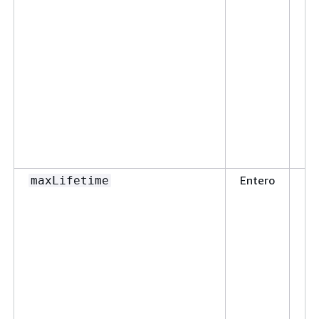
Entero
60
maxLifetime