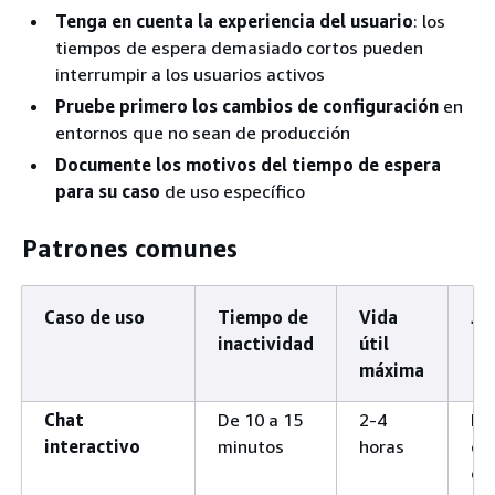
Tenga en cuenta la experiencia del usuario
: los
tiempos de espera demasiado cortos pueden
interrumpir a los usuarios activos
Pruebe primero los cambios de configuración
en
entornos que no sean de producción
Documente los motivos del tiempo de espera
para su caso
de uso específico
Patrones comunes
Caso de uso
Tiempo de
Vida
Ju
inactividad
útil
máxima
Chat
De 10 a 15
2-4
Equ
interactivo
minutos
horas
ca
de