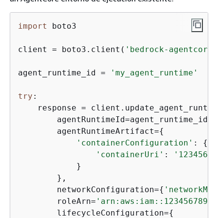
import
 boto3

client = boto3.client(
'bedrock-agentcore-
agent_runtime_id = 
'my_agent_runtime'
try
:

    response = client.update_agent_runtime
        agentRuntimeId=agent_runtime_id,

        agentRuntimeArtifact=
{
'containerConfiguration'
: 
{
'containerUri'
: 
'12345678
            }

        },

        networkConfiguration=
{
'networkMod
        roleArn=
'arn:aws:iam::12345678901
        lifecycleConfiguration=
{