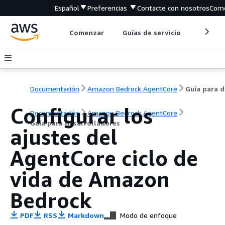
Español
Preferencias
Contacte con nosotros
Come
Comenzar
Guías de servicio
Herrami
Documentación
Amazon Bedrock AgentCore
G
Configurar los
Documentación
Amazon Bedrock AgentCore
Guía para desarrolladores
ajustes del
AgentCore ciclo de
vida de Amazon
Bedrock
PDF
RSS
Markdown
Modo de enfoque