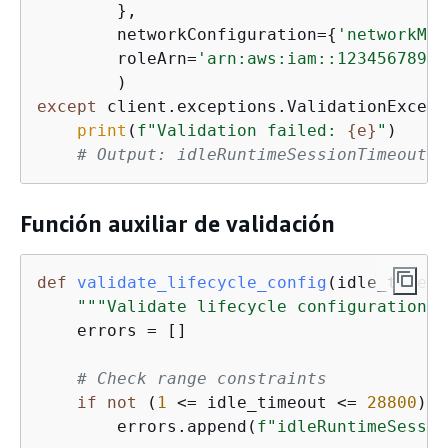
        },

        networkConfiguration=
{
'networkMod
        roleArn=
'arn:aws:iam::12345678901
except
 client.exceptions.ValidationExcept
print
(
f"Validation failed: 
{
e}
"
)

# Output: idleRuntimeSessionTimeout m
Función auxiliar de validación
def
validate_lifecycle_config
(
idle_timeou
"""Validate lifecycle configuration b
    errors = []

# Check range constraints
if
not
 (
1
 <= idle_timeout <= 
28800
):

        errors.append(
f"idleRuntimeSessio