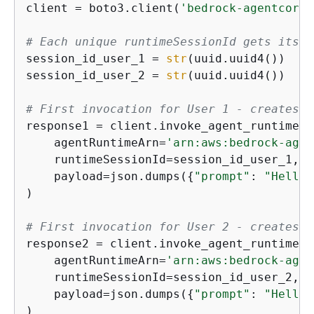
client = boto3.client(
'bedrock-agentcore'
# Each unique runtimeSessionId gets its o
session_id_user_1 = 
str
(uuid.uuid4())  
# 
session_id_user_2 = 
str
(uuid.uuid4())  
# 
# First invocation for User 1 - creates n
response1 = client.invoke_agent_runtime(

    agentRuntimeArn=
'arn:aws:bedrock-agen
    runtimeSessionId=session_id_user_1,  
    payload=json.dumps(
{
"prompt"
: 
"Hello 
)

# First invocation for User 2 - creates s
response2 = client.invoke_agent_runtime(

    agentRuntimeArn=
'arn:aws:bedrock-agen
    runtimeSessionId=session_id_user_2,  
    payload=json.dumps(
{
"prompt"
: 
"Hello 
)
